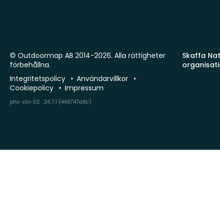
© Outdoormap AB 2014-2026. Alla rättigheter
Skaffa Natu
förbehållna.
organisat
Integritetspolicy
Användarvillkor
Cookiepolicy
Impressum
phx-sto-02 · 26.7.1 (449747a8c)