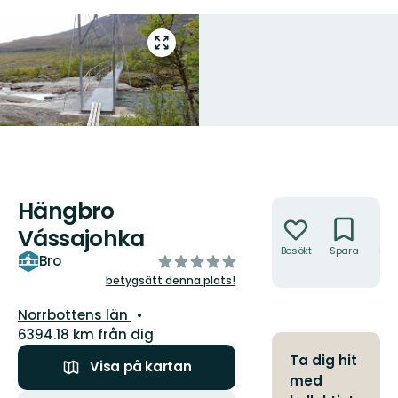
Gå
till
helskärmsläge
Hängbro
Åtgärder
Vássajohka
Besökt
Spara
Hitt
av
Bro
hit
5
betygsätt denna plats!
stjärnor
Län:
Norrbottens län
6394.18 km från dig
Ta dig hit
Visa på kartan
med