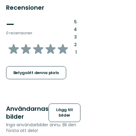
Recensioner
—
:
5
:
4
0 recensioner
:
3
av
:
2
:
1
5
stjärnor
Betygsätt denna plats
Användarnas
Lägg till
bilder
bilder
Inga användarbilder ännu. Bli den
första att dela!