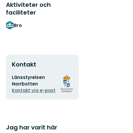
Aktiviteter och
faciliteter
Bro
Kontakt
E-
Organisationens
Länsstyrelsen
postadress
logotyp
Norrbotten
Kontakt via e-post
Jag har varit här