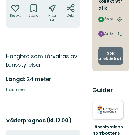
Åtgärder
kollektivtr
afik
Besökt
Spara
Hitta
Dela
Avresa
A
hit
Hitta
närmas
hållpla
Ankomst
B
Byt
avgång
och
ankomst
Sök
Beskrivning
Hängbro som förvaltas av
kollektivtrafik
Länsstyrelsen.
Längd:
24 meter
Guider
Läs mer
Väderprognos (kl. 12.00)
Länsstyrelsen
Norrbottens