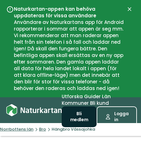
Naturkartan-appen kan behöva
Stän
uppdateras för vissa användare
Användare av Naturkartans app för Android
rapporterar i sommar att appen är seg mm.
Vi rekommenderar att man raderar appen
helt från sin telefon i så fall och laddar ned
igen! Då skall den fungera bättre. Den
befintliga appen skall ersättas av en ny app
efter sommaren. Den gamla appen laddar
all data för hela landet lokalt i appen (för
att klara offline-läge) men det innebär att
den blir för stor för vissa telefoner - då
behöver den raderas och laddas ned igen!
Utforska
Guider
Län
Kommuner
Bli kund
Bli
Logga
medlem
in
Norrbottens län
Bro
Hängbro Vássajohka