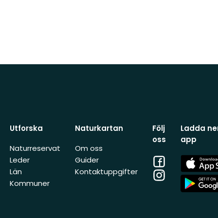
Utforska
Naturkartan
Följ
Ladda ner
oss
app
Naturreservat
Om oss
Facebook
App
Leder
Guider
Store
Län
Kontaktuppgifter
Instagram
App
Kommuner
Store