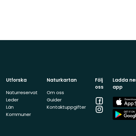
Utforska
Naturkartan
Följ
Ladda ner
oss
app
Naturreservat
Om oss
Facebook
App
Leder
Guider
Store
Län
Kontaktuppgifter
Instagram
App
Kommuner
Store