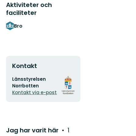
Aktiviteter och
faciliteter
Bro
Kontakt
E-
Organisationens
Länsstyrelsen
postadress
logotyp
Norrbotten
Kontakt via e-post
Jag har varit här
1