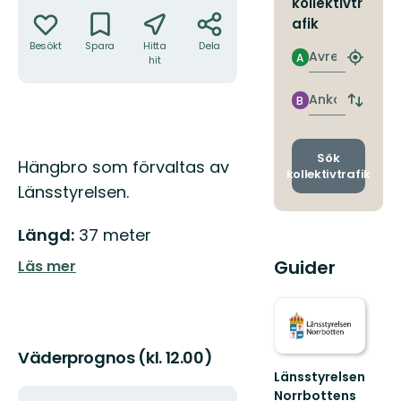
Åtgärder
kollektivtr
afik
Besökt
Spara
Hitta
Dela
Avresa
A
hit
Hitta
närmas
hållpla
Ankomst
B
Byt
avgång
och
ankomst
Sök
Beskrivning
Hängbro som förvaltas av
kollektivtrafik
Länsstyrelsen.
Längd:
37 meter
Guider
Läs mer
Väderprognos (kl. 12.00)
Länsstyrelsen
Norrbottens