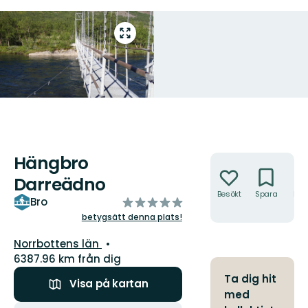
Gå
till
helskärmsläge
Hängbro
Åtgärder
Darreädno
Besökt
Spara
Hitt
av
Bro
hit
5
betygsätt denna plats!
stjärnor
Län:
Norrbottens län
6387.96 km från dig
Ta dig hit
Visa på kartan
med