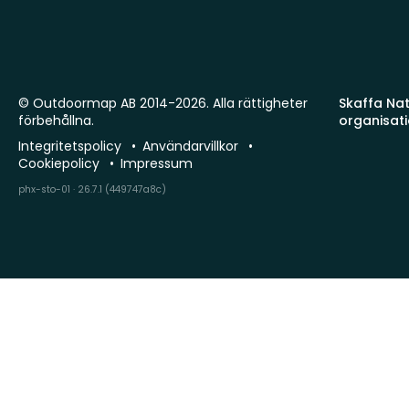
© Outdoormap AB 2014-2026. Alla rättigheter
Skaffa Natu
förbehållna.
organisat
Integritetspolicy
Användarvillkor
Cookiepolicy
Impressum
phx-sto-01 · 26.7.1 (449747a8c)