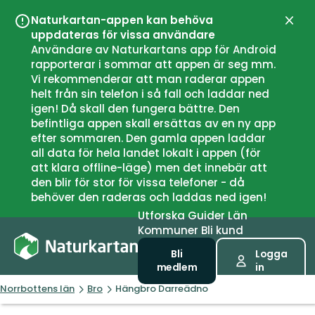
Naturkartan-appen kan behöva
Stän
uppdateras för vissa användare
Användare av Naturkartans app för Android
rapporterar i sommar att appen är seg mm.
Vi rekommenderar att man raderar appen
helt från sin telefon i så fall och laddar ned
igen! Då skall den fungera bättre. Den
befintliga appen skall ersättas av en ny app
efter sommaren. Den gamla appen laddar
all data för hela landet lokalt i appen (för
att klara offline-läge) men det innebär att
den blir för stor för vissa telefoner - då
behöver den raderas och laddas ned igen!
Utforska
Guider
Län
Kommuner
Bli kund
Bli
Logga
medlem
in
Norrbottens län
Bro
Hängbro Darreädno