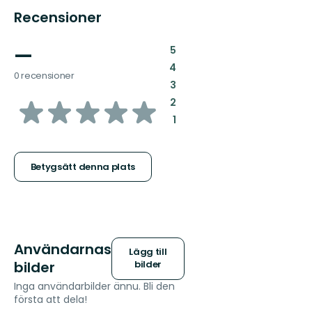
Recensioner
—
:
5
:
4
0 recensioner
:
3
av
:
2
:
1
5
stjärnor
Betygsätt denna plats
Användarnas
Lägg till
bilder
bilder
Inga användarbilder ännu. Bli den
första att dela!