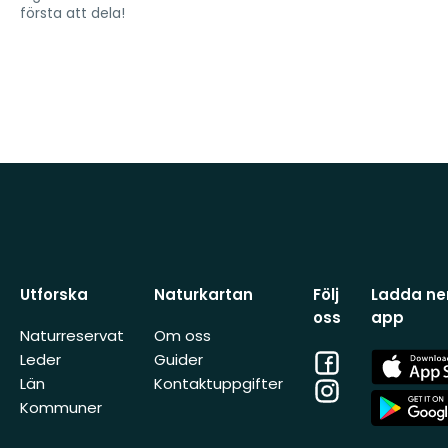
första att dela!
Utforska
Naturkartan
Följ
Ladda ner
oss
app
Naturreservat
Om oss
Facebook
App
Leder
Guider
Store
Län
Kontaktuppgifter
Instagram
App
Kommuner
Store