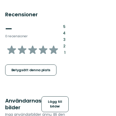
Recensioner
—
:
5
:
4
0 recensioner
:
3
av
:
2
:
1
5
stjärnor
Betygsätt denna plats
Användarnas
Lägg till
bilder
bilder
Inga användarbilder ännu. Bli den