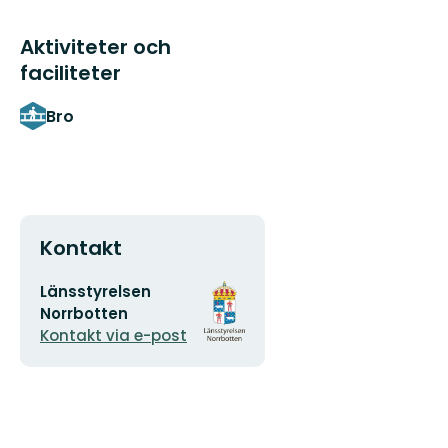
Aktiviteter och
faciliteter
Bro
Kontakt
E-
Organisationens
Länsstyrelsen
postadress
logotyp
Norrbotten
Kontakt via e-post