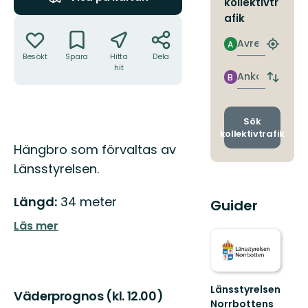
kollektivtr
afik
Åtgärder
Avresa
A
Hitta
Besökt
Spara
Hitta
Dela
närmas
hit
hållpla
Ankomst
B
Byt
avgång
och
ankomst
Sök
kollektivtrafik
Beskrivning
Hängbro som förvaltas av
Länsstyrelsen.
Längd:
34 meter
Guider
Läs mer
Länsstyrelsen
Väderprognos (kl. 12.00)
Norrbottens