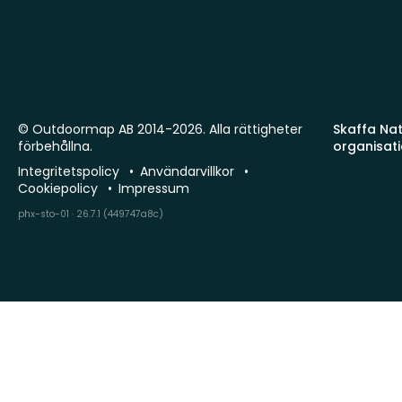
© Outdoormap AB 2014-2026. Alla rättigheter
Skaffa Natu
förbehållna.
organisat
Integritetspolicy
Användarvillkor
Cookiepolicy
Impressum
phx-sto-01 · 26.7.1 (449747a8c)