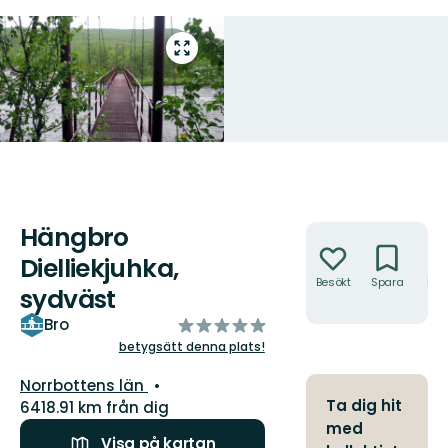
Gå
till
helskärmsläge
Hängbro
Åtgärder
Dielliekjuhka,
Besökt
Spara
Hitt
sydväst
hit
av
Bro
5
betygsätt denna plats!
stjärnor
Län:
Norrbottens län
Ta dig hit
6418.91 km från dig
med
Visa på kartan