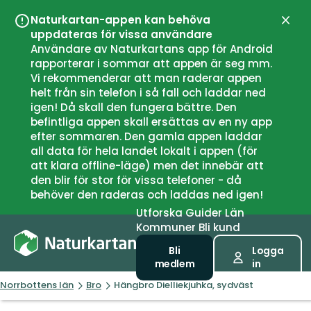
Naturkartan-appen kan behöva
Stän
uppdateras för vissa användare
Användare av Naturkartans app för Android
rapporterar i sommar att appen är seg mm.
Vi rekommenderar att man raderar appen
helt från sin telefon i så fall och laddar ned
igen! Då skall den fungera bättre. Den
befintliga appen skall ersättas av en ny app
efter sommaren. Den gamla appen laddar
all data för hela landet lokalt i appen (för
att klara offline-läge) men det innebär att
den blir för stor för vissa telefoner - då
behöver den raderas och laddas ned igen!
Utforska
Guider
Län
Kommuner
Bli kund
Bli
Logga
medlem
in
Norrbottens län
Bro
Hängbro Dielliekjuhka, sydväst