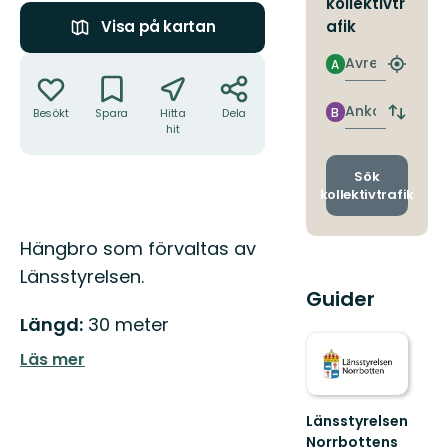
kollektivtr
afik
Visa på kartan
Åtgärder
Avresa
A
Hitta
närmas
hållpla
Ankomst
B
Besökt
Spara
Hitta
Dela
Byt
hit
avgång
och
ankomst
Sök
kollektivtrafik
Beskrivning
Hängbro som förvaltas av
Länsstyrelsen.
Guider
Längd:
30 meter
Läs mer
Länsstyrelsen
Norrbottens