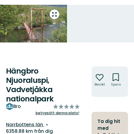
Gå
till
helskärmsläge
Hängbro
Åtgärder
Njuoraluspi,
Besökt
Spara
Hitt
Vadvetjåkka
hit
nationalpark
av
Bro
5
betygsätt denna plats!
stjärnor
Ta dig hit
Län:
Norrbottens län
med
6358.88 km från dig