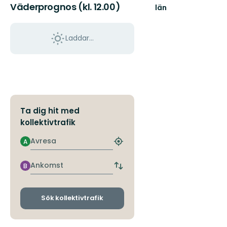
Väderprognos (kl. 12.00)
län
Välkommen
ut
i
Laddar...
Norrbottens
natur!
Ta dig hit med
kollektivtrafik
Avresa
A
Hitta
närmaste
hållplats
Ankomst
B
Byt
avgångs-
och
ankomsthållplatser
Sök kollektivtrafik