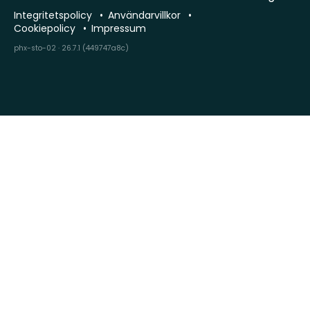
Integritetspolicy
Användarvillkor
Cookiepolicy
Impressum
phx-sto-02 · 26.7.1 (449747a8c)