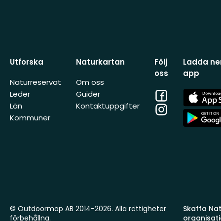
Utforska
Naturkartan
Följ
Ladda ner
oss
app
Naturreservat
Om oss
Facebook
App
Leder
Guider
Store
Län
Kontaktuppgifter
Instagram
App
Kommuner
Store
© Outdoormap AB 2014-2026. Alla rättigheter
Skaffa Natu
förbehållna.
organisat