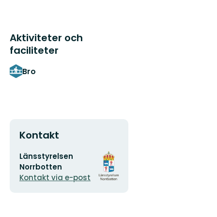
Aktiviteter och
faciliteter
Bro
Kontakt
E-
Organisationens
Länsstyrelsen
postadress
logotyp
Norrbotten
Kontakt via e-post