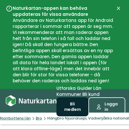
Naturkartan-appen kan behöva
Stän
uppdateras för vissa användare
Användare av Naturkartans app för Android
rapporterar i sommar att appen är seg mm.
Vi rekommenderar att man raderar appen
helt från sin telefon i så fall och laddar ned
igen! Då skall den fungera bättre. Den
befintliga appen skall ersättas av en ny app
efter sommaren. Den gamla appen laddar
all data för hela landet lokalt i appen (för
att klara offline-läge) men det innebär att
den blir för stor för vissa telefoner - då
behöver den raderas och laddas ned igen!
Utforska
Guider
Län
Kommuner
Bli kund
Bli
Logga
medlem
in
Norrbottens län
Bro
Hängbro Njuoraluspi, Vadvetjåkka nationa