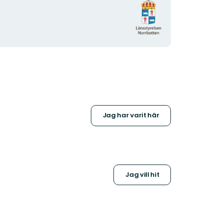
Organisationens
logotyp
Jag har varit här
Jag vill hit