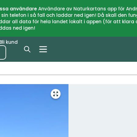
issa användare
Användare av Naturkartans app för Andr
n telefon i så fall och laddar ned igen! Då skall den fun
 all data för hela landet lokalt i appen (för att klara of
addas ned igen!
Bli kund
Gå
till
helskärmsläge