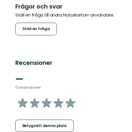
Frågor och svar
Ställ en fråga till andra Naturkartan-användare.
Ställ en fråga
Recensioner
—
0 recensioner
av
5
stjärnor
Betygsätt denna plats