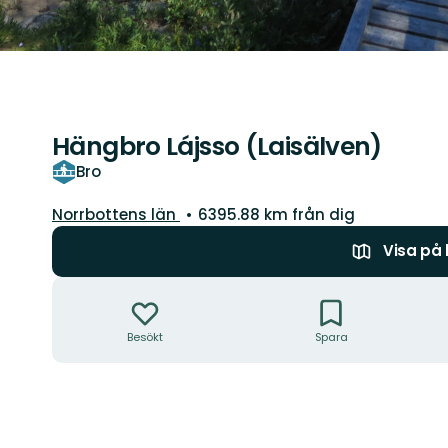
Hängbro Lájsso (Laisälven)
Bro
Län:
Norrbottens län
6395.88 km från dig
Visa på
Åtgärder
Besökt
Spara