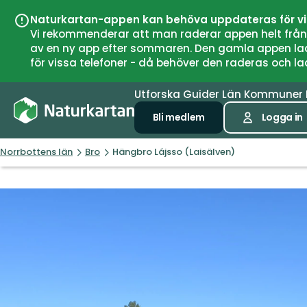
Naturkartan-appen kan behöva uppdateras för v
Vi rekommenderar att man raderar appen helt från si
av en ny app efter sommaren. Den gamla appen laddar
för vissa telefoner - då behöver den raderas och l
Utforska
Guider
Län
Kommuner
Bli medlem
Logga in
Norrbottens län
Bro
Hängbro Lájsso (Laisälven)