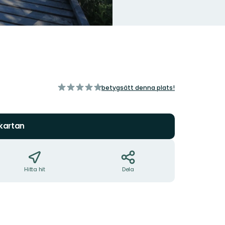
av
betygsätt denna plats!
5
stjärnor
 kartan
Hitta hit
Dela