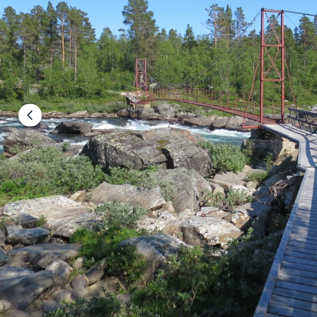
Föregående
bild