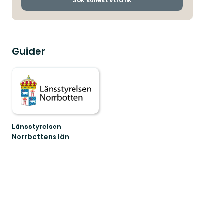
Sök kollektivtrafik
Guider
Länsstyrelsen
Norrbottens län
Välkommen
ut
i
Norrbottens
natur!