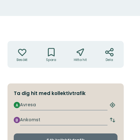
Åtgärder
Besökt
Spara
Hitta hit
Dela
Ta dig hit med kollektivtrafik
Avresa
A
Hitta
närmaste
hållplats
Ankomst
B
Byt
avgångs-
och
ankomsthållp