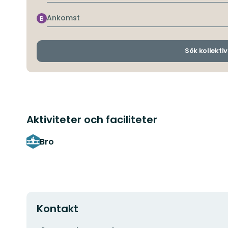
Ankomst
B
Sök kollektiv
Aktiviteter och faciliteter
Bro
Kontakt