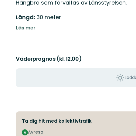
Beskrivning
Hängbro som förvaltas av Länsstyrelsen.
Längd:
30 meter
Läs mer
Väderprognos (kl. 12.00)
Ladda
Ta dig hit med kollektivtrafik
Avresa
A