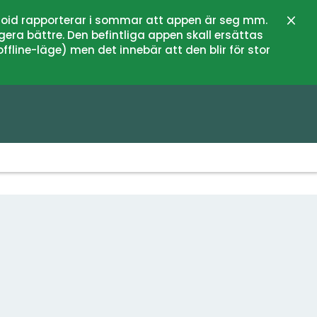
oid rapporterar i sommar att appen är seg mm.
Stän
gera bättre. Den befintliga appen skall ersättas
fline-läge) men det innebär att den blir för stor