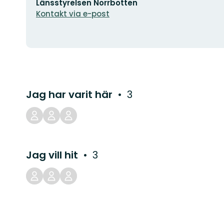
E-
Länsstyrelsen Norrbotten
postadress
Kontakt via e-post
Jag har varit här
3
Jag vill hit
3