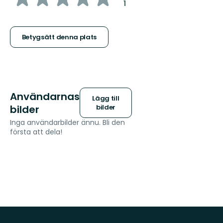
:
1
5
stjärnor
Betygsätt denna plats
Användarnas
Lägg till
bilder
bilder
Inga användarbilder ännu. Bli den
första att dela!