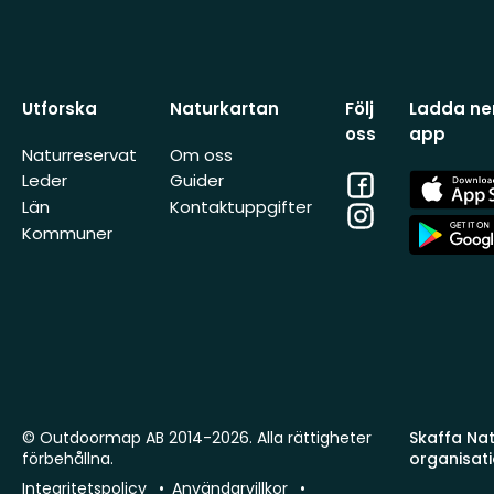
Utforska
Naturkartan
Följ
Ladda ner
oss
app
Naturreservat
Om oss
Facebook
App
Leder
Guider
Store
Län
Kontaktuppgifter
Instagram
App
Kommuner
Store
© Outdoormap AB 2014-2026. Alla rättigheter
Skaffa Natu
förbehållna.
organisat
Integritetspolicy
Användarvillkor