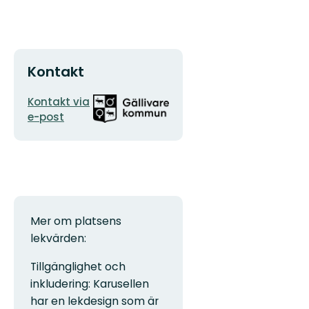
Kontakt
E-
Organisationens
Kontakt via
postadress
logotyp
e-post
Mer om platsens
lekvärden:
Tillgänglighet och
inkludering: Karusellen
har en lekdesign som är