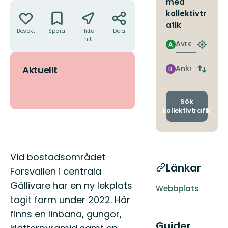
med
Åtgärder
kollektivtr
afik
Besökt
Spara
Hitta
Dela
hit
Avresa
A
Hitta
närmas
hållpla
Ankomst
Aktuellt
B
Byt
avgång
och
ankomst
Sök
kollektivtrafik
Beskrivning
Vid bostadsområdet
Länkar
Forsvallen i centrala
Gällivare
har en ny lekplats
Webbplats
tagit form under 2022. Här
finns en linbana, gungor,
Guider