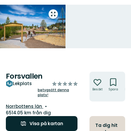
Gå
till
helskärmsläge
Forsvallen
Åtgärder
av
Lekplats
5
Besökt
Spara
Hitt
betygsätt denna
hit
plats!
stjärnor
Län:
Norrbottens län
6514.05 km från dig
Visa på kartan
Ta dig hit