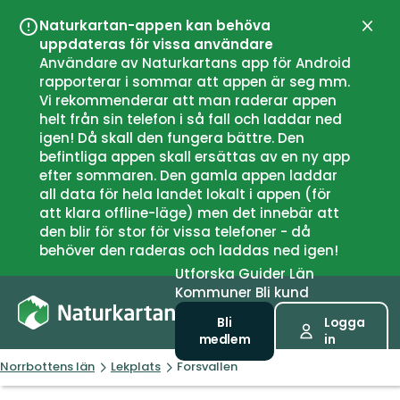
Naturkartan-appen kan behöva
Stän
uppdateras för vissa användare
Användare av Naturkartans app för Android
rapporterar i sommar att appen är seg mm.
Vi rekommenderar att man raderar appen
helt från sin telefon i så fall och laddar ned
igen! Då skall den fungera bättre. Den
befintliga appen skall ersättas av en ny app
efter sommaren. Den gamla appen laddar
all data för hela landet lokalt i appen (för
att klara offline-läge) men det innebär att
den blir för stor för vissa telefoner - då
behöver den raderas och laddas ned igen!
Utforska
Guider
Län
Kommuner
Bli kund
Bli
Logga
medlem
in
Norrbottens län
Lekplats
Forsvallen