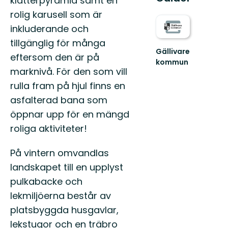
klätterpyramid samt en
rolig karusell som är
inkluderande och
tillgänglig för många
Gällivare
eftersom den är på
kommun
marknivå. För den som vill
Välkommen
till
rulla fram på hjul finns en
Gällivares
asfalterad bana som
fantastiska
natur!
öppnar upp för en mängd
roliga aktiviteter!
På vintern omvandlas
landskapet till en upplyst
pulkabacke och
lekmiljöerna består av
platsbyggda husgavlar,
lekstugor och en träbro