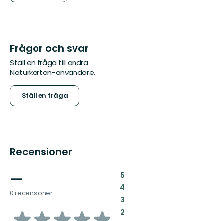
Frågor och svar
Ställ en fråga till andra
Naturkartan-användare.
Ställ en fråga
Recensioner
—
:
5
:
4
0 recensioner
:
3
av
:
2