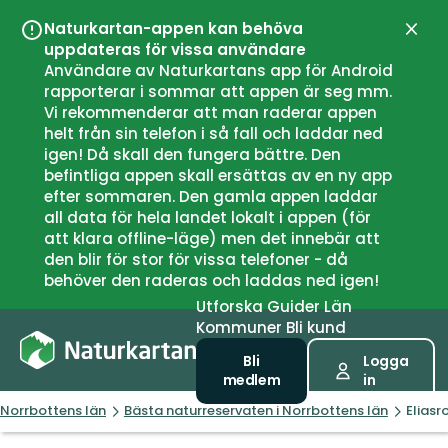
Naturkartan-appen kan behöva
Stän
uppdateras för vissa användare
Användare av Naturkartans app för Android
rapporterar i sommar att appen är seg mm.
Vi rekommenderar att man raderar appen
helt från sin telefon i så fall och laddar ned
igen! Då skall den fungera bättre. Den
befintliga appen skall ersättas av en ny app
efter sommaren. Den gamla appen laddar
all data för hela landet lokalt i appen (för
att klara offline-läge) men det innebär att
den blir för stor för vissa telefoner - då
behöver den raderas och laddas ned igen!
Utforska
Guider
Län
Kommuner
Bli kund
Bli
Logga
medlem
in
Norrbottens län
Bästa naturreservaten i Norrbottens län
Eliasr