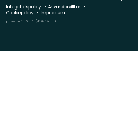
Integritetspolicy
Användarvillkor
Cookiepolicy
Impressum
phx-sto-01 · 26.7.1 (449747a8c)