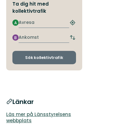
Ta dig hit med
kollektivtrafik
Avresa
A
Hitta
närmaste
hållplats
Ankomst
B
Byt
avgångs-
och
ankomsthållplatser
Sök kollektivtrafik
Länkar
Läs mer på Länsstyrelsens
webbplats