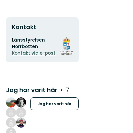
Kontakt
E-
Organisationens
Länsstyrelsen
postadress
logotyp
Norrbotten
Kontakt via e-post
Jag har varit här
7
Jag har varit här