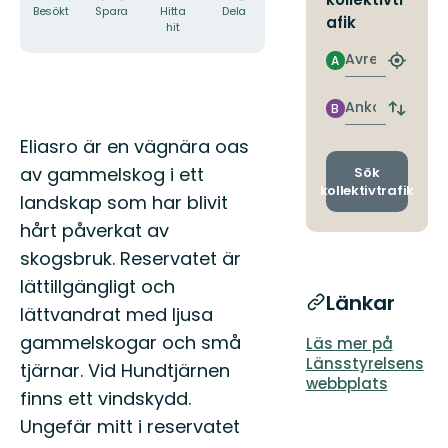
Besökt
Spara
Hitta
Dela
afik
hit
Avresa
A
Hitta
närmas
hållpla
Ankomst
B
Byt
avgång
Beskrivning
Eliasro är en vägnära oas
och
ankomst
av gammelskog i ett
Sök
kollektivtrafik
landskap som har blivit
hårt påverkat av
skogsbruk. Reservatet är
lättillgängligt och
Länkar
lättvandrat med ljusa
gammelskogar och små
Läs mer på
Länsstyrelsens
tjärnar. Vid Hundtjärnen
webbplats
finns ett vindskydd.
Ungefär mitt i reservatet