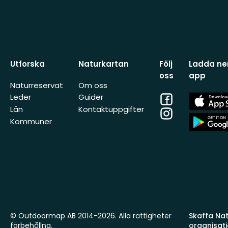
Utforska
Naturkartan
Följ
Ladda ner
oss
app
Naturreservat
Om oss
Facebook
App
Leder
Guider
Store
Län
Kontaktuppgifter
Instagram
App
Kommuner
Store
© Outdoormap AB 2014-2026. Alla rättigheter
Skaffa Natu
förbehållna.
organisat