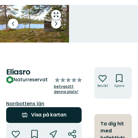
Gå
till
Föregående
Nästa
helskärmsläge
bild
bildspel
Eliasro.
Foto: Länsstyrelsen Norrbotten
Eliasro
Åtgärder
av
Naturreservat
5
Besökt
Spara
Hitt
betygsätt
hit
stjärnor
denna plats!
Län:
Norrbottens län
Visa på kartan
Ta dig hit
Åtgärder
med
kollektivtr