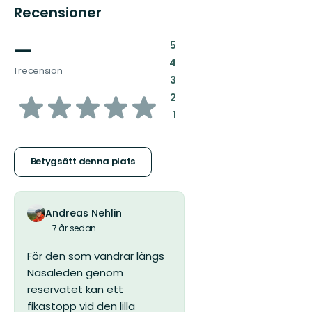
Recensioner
—
:
5
:
4
1 recension
:
3
av
:
2
:
1
5
stjärnor
Betygsätt denna plats
Andreas Nehlin
7 år sedan
För den som vandrar längs
Nasaleden genom
reservatet kan ett
fikastopp vid den lilla