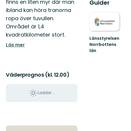
finns en liten myr där man
Guider
ibland kan höra tranorna
ropa över tuvullen.
Området är 1,4
kvadratkilometer stort.
Länsstyrelsen
Läs mer
Norrbottens
län
Välkommen
ut
i
Norrbottens
Väderprognos (kl. 12.00)
natur!
Laddar...