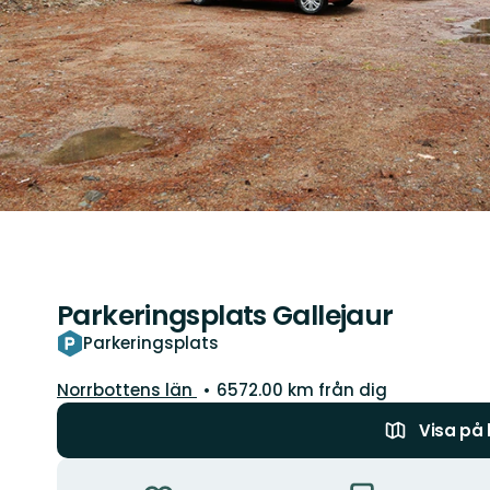
Parkeringsplats Gallejaur
Parkeringsplats
Län:
Norrbottens län
6572.00 km från dig
Visa på
Åtgärder