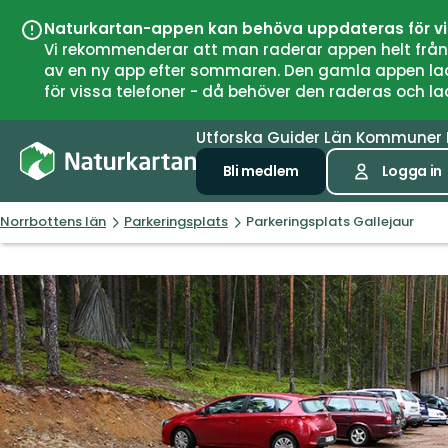
Naturkartan-appen kan behöva uppdateras för v
Vi rekommenderar att man raderar appen helt från si
av en ny app efter sommaren. Den gamla appen laddar
för vissa telefoner - då behöver den raderas och l
Utforska
Guider
Län
Kommuner
Bli medlem
Logga in
Norrbottens län
Parkeringsplats
Parkeringsplats Gallejaur