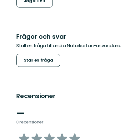
Jag vill hit
Frågor och svar
Ställ en fråga till andra Naturkartan-användare.
Ställ en fråga
Recensioner
—
0 recensioner
av