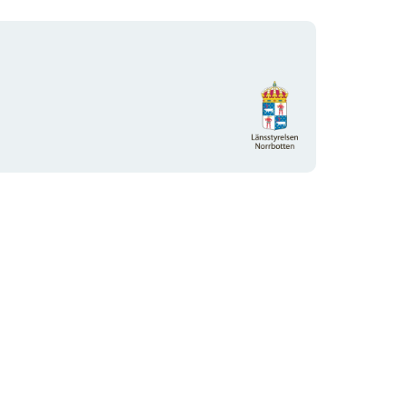
Organisationens
logotyp