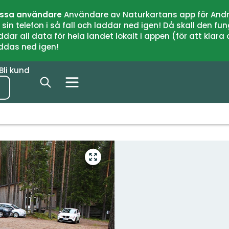
issa användare
Användare av Naturkartans app för Andr
n telefon i så fall och laddar ned igen! Då skall den fun
 all data för hela landet lokalt i appen (för att klara of
addas ned igen!
Bli kund
Gå
till
helskärmsläge