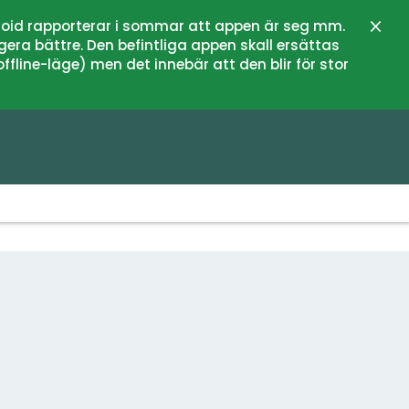
oid rapporterar i sommar att appen är seg mm.
Stän
gera bättre. Den befintliga appen skall ersättas
fline-läge) men det innebär att den blir för stor