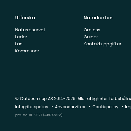
Utforska
Naturkartan
Naturreservat
Om oss
Leder
Guider
Län
Kontaktuppgifter
Kommuner
© Outdoormap AB 2014-2026. Alla rättigheter förbehålln
Integritetspolicy
Användarvillkor
Cookiepolicy
Im
phx-sto-01 · 26.7.1 (449747a8c)