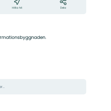
Hitta hit
Dela
formationsbyggnaden.
r...