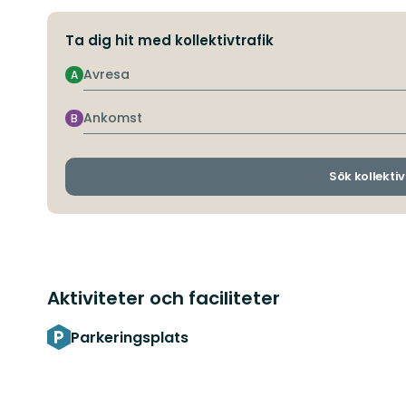
Ta dig hit med kollektivtrafik
Avresa
A
Ankomst
B
Sök kollektiv
Aktiviteter och faciliteter
Parkeringsplats