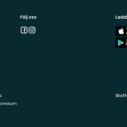
Följ oss
Ladd
Facebook
Instagram
App
Stor
App
Stor
a.
Skaff
pressum