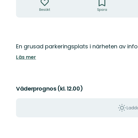
Besökt
Spara
Beskrivning
En grusad parkeringsplats i närheten av in
Läs mer
Väderprognos (kl. 12.00)
Ladda