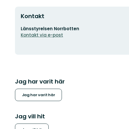
Kontakt
E-
Länsstyrelsen Norrbotten
postadress
Kontakt via e-post
Jag har varit här
Jag har varit här
Jag vill hit