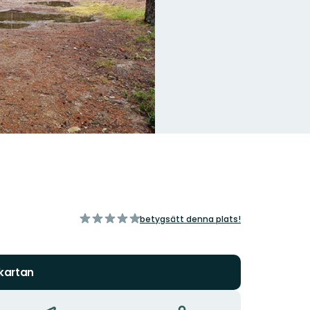
av
betygsätt denna plats!
5
stjärnor
 kartan