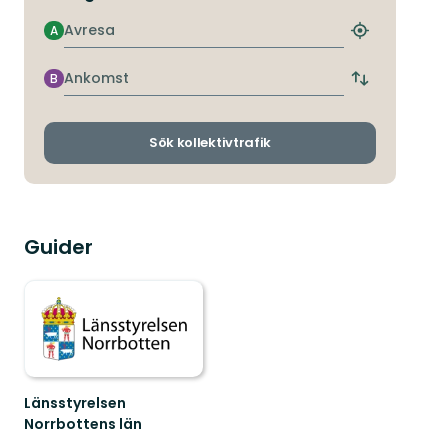
Avresa
A
Hitta
närmaste
hållplats
Ankomst
B
Byt
avgångs-
och
ankomsthållp
Sök kollektivtrafik
Guider
Länsstyrelsen
Norrbottens län
Välkommen