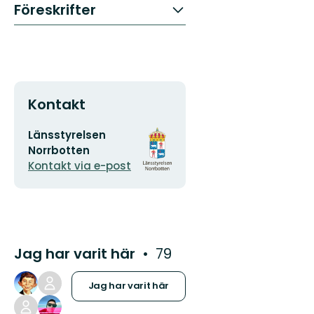
Föreskrifter
Kontakt
E-
Organisationens
Länsstyrelsen
postadress
logotyp
Norrbotten
Kontakt via e-post
Jag har varit här
79
Jag har varit här