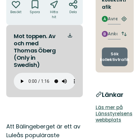
afik
Besökt
Spara
Hitta
Dela
hit
Avresa
A
Hitta
närmas
hållpla
Ankomst
B
Mot toppen. Av
Byt
avgång
och med
och
Thomas Öberg
ankomst
Sök
(Only in
kollektivtrafik
Swedish)
Länkar
Läs mer på
Länsstyrelsens
webbplats
Beskrivning
Att Bälingeberget är ett av
Luleås populäraste