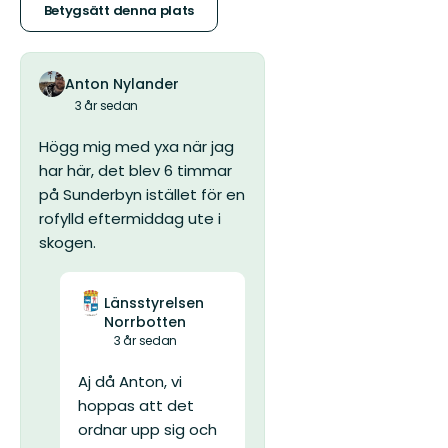
stjärnor
Betygsätt denna plats
Anton Nylander
3 år sedan
Högg mig med yxa när jag
har här, det blev 6 timmar
på Sunderbyn istället för en
rofylld eftermiddag ute i
skogen.
Länsstyrelsen
Norrbotten
3 år sedan
Aj då Anton, vi
hoppas att det
ordnar upp sig och