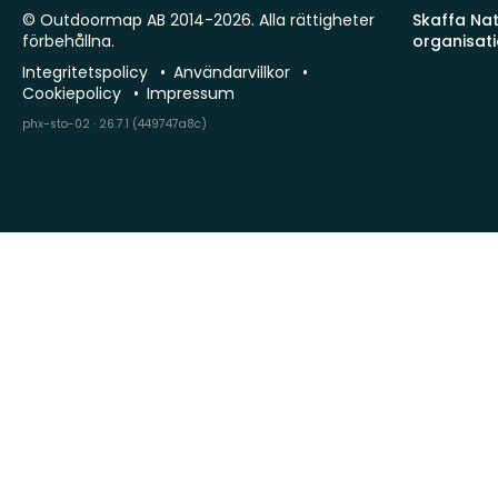
© Outdoormap AB 2014-2026. Alla rättigheter
Skaffa Natu
förbehållna.
organisat
Integritetspolicy
Användarvillkor
Cookiepolicy
Impressum
phx-sto-02 · 26.7.1 (449747a8c)