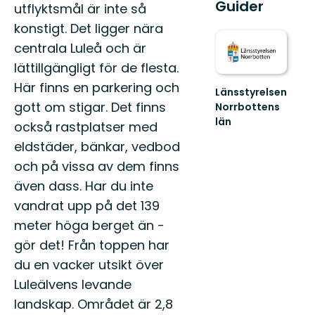
Guider
utflyktsmål är inte så
konstigt. Det ligger nära
centrala Luleå och är
lättillgängligt för de flesta.
Här finns en parkering och
Länsstyrelsen
gott om stigar. Det finns
Norrbottens
län
också rastplatser med
Välkommen
eldstäder, bänkar, vedbod
ut
i
och på vissa av dem finns
Norrbottens
även dass. Har du inte
natur!
vandrat upp på det 139
meter höga berget än -
gör det! Från toppen har
du en vacker utsikt över
Luleälvens levande
landskap. Området är 2,8