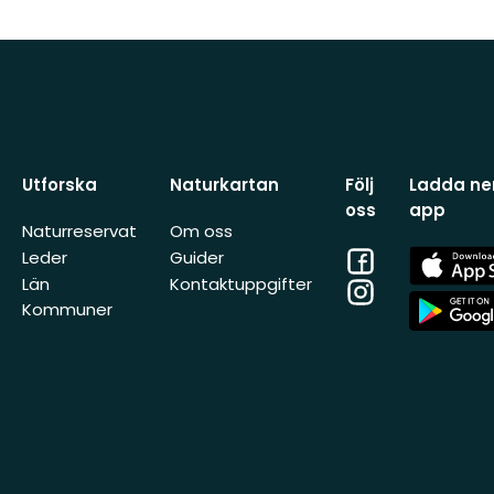
Utforska
Naturkartan
Följ
Ladda ner
oss
app
Naturreservat
Om oss
Facebook
App
Leder
Guider
Store
Län
Kontaktuppgifter
Instagram
App
Kommuner
Store