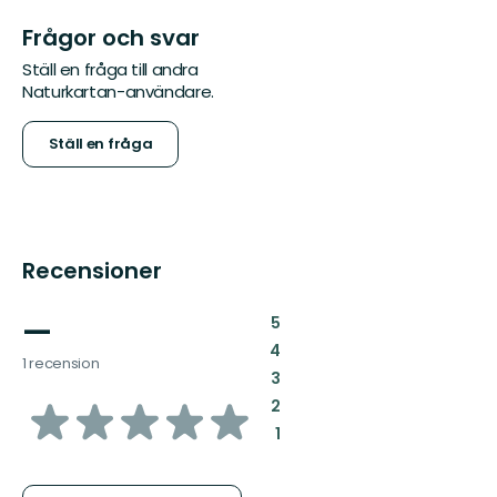
Frågor och svar
Ställ en fråga till andra
Naturkartan-användare.
Ställ en fråga
Recensioner
—
:
5
:
4
1 recension
:
3
av
:
2
:
1
5