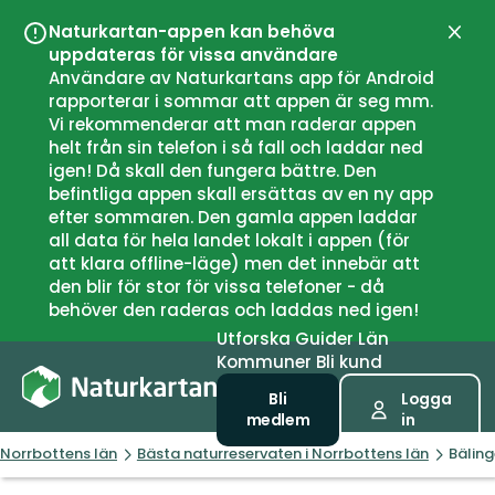
Naturkartan-appen kan behöva
Stän
uppdateras för vissa användare
Användare av Naturkartans app för Android
rapporterar i sommar att appen är seg mm.
Vi rekommenderar att man raderar appen
helt från sin telefon i så fall och laddar ned
igen! Då skall den fungera bättre. Den
befintliga appen skall ersättas av en ny app
efter sommaren. Den gamla appen laddar
all data för hela landet lokalt i appen (för
att klara offline-läge) men det innebär att
den blir för stor för vissa telefoner - då
behöver den raderas och laddas ned igen!
Utforska
Guider
Län
Kommuner
Bli kund
Bli
Logga
medlem
in
Norrbottens län
Bästa naturreservaten i Norrbottens län
Bälin