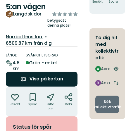
Besökt
Spara
Hitt
5:an vägen
hit
av
Längdskidor
5
betygsätt
denna plats!
stjärnor
Län:
Norrbottens län
Ta dig hit
6509.87 km från dig
med
Information
kollektivtr
om
LÄNGD
SVÅRIGHETSGRAD
afik
leden
4.6
Grön - enkel
km
Avresa
A
Hitta
närmas
Visa på kartan
hållpla
Ankomst
B
Byt
Åtgärder
avgång
och
ankomst
Sök
Besökt
Spara
Hitta
Dela
kollektivtrafik
hit
Status för spår