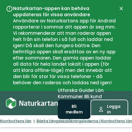
Naturkartan-appen kan behöva
Stän
uppdateras för vissa användare
Användare av Naturkartans app för Android
rapporterar i sommar att appen är seg mm.
Vi rekommenderar att man raderar appen
helt från sin telefon i så fall och laddar ned
igen! Då skall den fungera bättre. Den
befintliga appen skall ersättas av en ny app
efter sommaren. Den gamla appen laddar
all data för hela landet lokalt i appen (för
att klara offline-läge) men det innebär att
den blir för stor för vissa telefoner - då
behöver den raderas och laddas ned igen!
Utforska
Guider
Län
Kommuner
Bli kund
Bli
Logga
medlem
in
Norrbottens län
Bästa längdskidåkningslederna i Norrbottens län