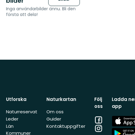
bilder
Inga användarbilder ännu. Bli den
första att dela!
Utforska
Naturkartan
Följ
Ladda ner
oss
app
Naturreservat
Om oss
Facebook
App
Leder
Guider
Store
Län
Kontaktuppgifter
Instagram
App
Kommuner