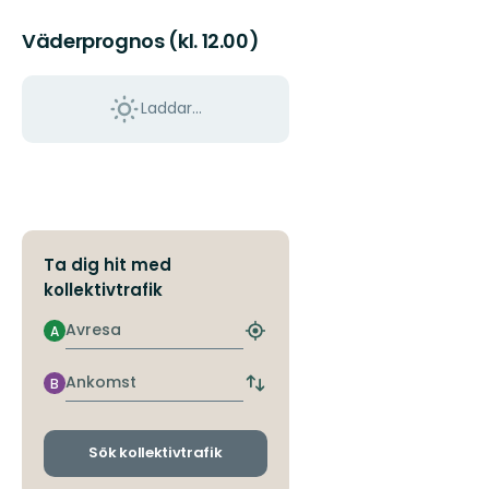
Väderprognos (kl. 12.00)
Laddar...
Ta dig hit med
kollektivtrafik
Avresa
A
Hitta
närmaste
hållplats
Ankomst
B
Byt
avgångs-
och
ankomsthållplatser
Sök kollektivtrafik