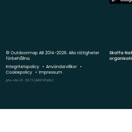
Store
© Outdoormap AB 2014-2026. Alla rättigheter
Skaffa Natu
förbehållna.
organisat
Integritetspolicy
Användarvillkor
Cookiepolicy
Impressum
phx-sto-01 · 26.7.1 (449747a8c)