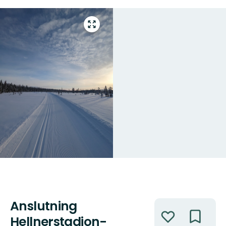
Gå
till
helskärmsläge
Anslutning
Åtgärder
Hellnerstadion-