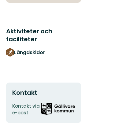
Aktiviteter och
faciliteter
Längdskidor
Kontakt
E-
Organisationens
Kontakt via
postadress
logotyp
e-post