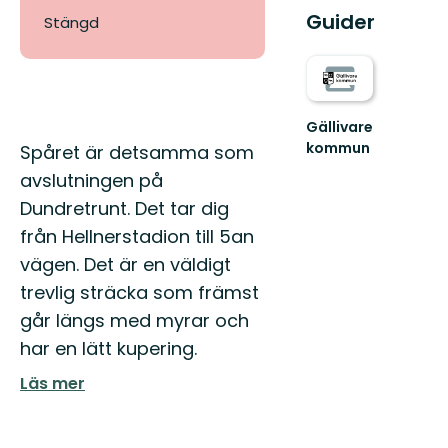
Guider
Stängd
Gällivare
Beskrivning
kommun
Spåret är detsamma som
Välkommen
avslutningen på
till
Gällivares
Dundretrunt. Det tar dig
fantastiska
från Hellnerstadion till 5an
natur!
vägen. Det är en väldigt
trevlig sträcka som främst
går längs med myrar och
har en lätt kupering.
Läs mer