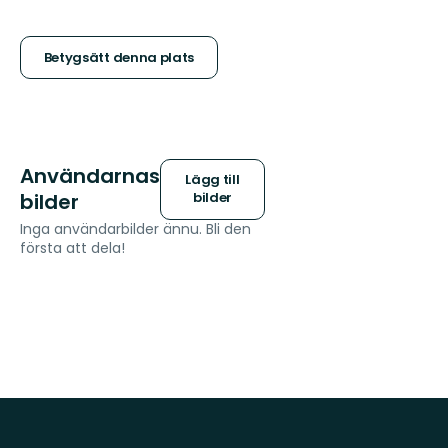
5
stjärnor
Betygsätt denna plats
Användarnas
Lägg till
bilder
bilder
Inga användarbilder ännu. Bli den
första att dela!