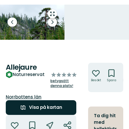
Gå
till
Föregående
Nästa
helskärmsläge
bild
bildspel
Gammelskog i Allejaure.
Foto: Länsstyrelsen Norrbotten
Allejaure
Åtgärder
av
Naturreservat
5
Besökt
Spara
Hitt
betygsätt
hit
stjärnor
denna plats!
Län:
Norrbottens län
Visa på kartan
Ta dig hit
Åtgärder
med
kollektivtr