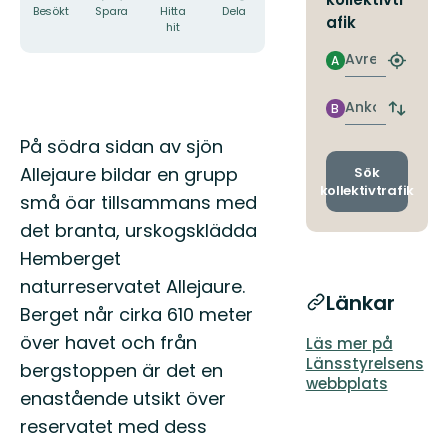
Besökt
Spara
Hitta
Dela
afik
hit
Avresa
A
Hitta
närmas
hållpla
Ankomst
B
Byt
avgång
Beskrivning
På södra sidan av sjön
och
ankomst
Allejaure bildar en grupp
Sök
kollektivtrafik
små öar tillsammans med
det branta, urskogsklädda
Hemberget
naturreservatet Allejaure.
Länkar
Berget når cirka 610 meter
över havet och från
Läs mer på
Länsstyrelsens
bergstoppen är det en
webbplats
enastående utsikt över
reservatet med dess