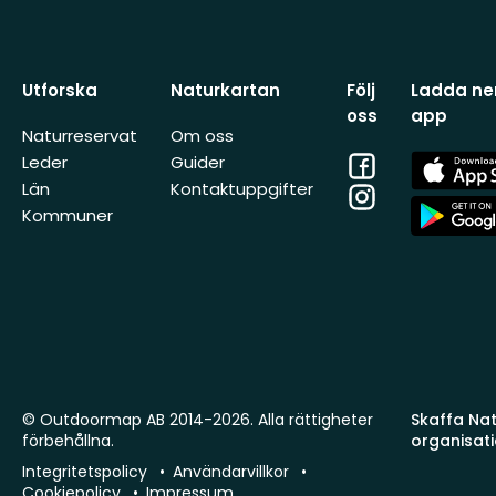
Utforska
Naturkartan
Följ
Ladda ner
oss
app
Naturreservat
Om oss
Facebook
App
Leder
Guider
Store
Län
Kontaktuppgifter
Instagram
App
Kommuner
Store
© Outdoormap AB 2014-2026. Alla rättigheter
Skaffa Natu
förbehållna.
organisat
Integritetspolicy
Användarvillkor
Cookiepolicy
Impressum