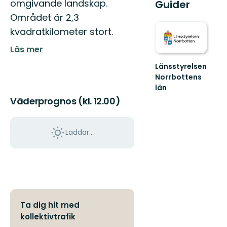
omgivande landskap.
Guider
Området är 2,3
kvadratkilometer stort.
Läs mer
Länsstyrelsen
Norrbottens
län
Välkommen
Väderprognos (kl. 12.00)
ut
i
Norrbottens
Laddar...
natur!
Ta dig hit med
kollektivtrafik