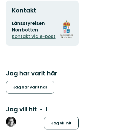
Kontakt
E-
Organisationens
Länsstyrelsen
postadress
logotyp
Norrbotten
Kontakt via e-post
Jag har varit här
Jag har varit här
Jag vill hit
1
Jag vill hit