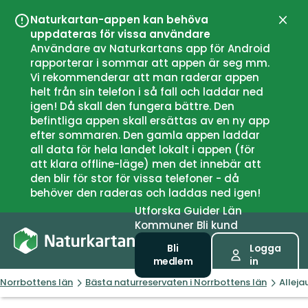
Naturkartan-appen kan behöva
Stän
uppdateras för vissa användare
Användare av Naturkartans app för Android
rapporterar i sommar att appen är seg mm.
Vi rekommenderar att man raderar appen
helt från sin telefon i så fall och laddar ned
igen! Då skall den fungera bättre. Den
befintliga appen skall ersättas av en ny app
efter sommaren. Den gamla appen laddar
all data för hela landet lokalt i appen (för
att klara offline-läge) men det innebär att
den blir för stor för vissa telefoner - då
behöver den raderas och laddas ned igen!
Utforska
Guider
Län
Kommuner
Bli kund
Bli
Logga
medlem
in
Norrbottens län
Bästa naturreservaten i Norrbottens län
Alleja