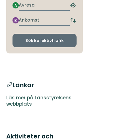
Avresa
A
Hitta
närmaste
hållplats
Ankomst
B
Byt
avgångs-
och
ankomsthållplatser
Sök kollektivtrafik
Länkar
Läs mer på Länsstyrelsens
webbplats
Aktiviteter och