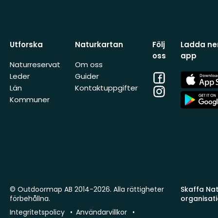
Utforska
Naturkartan
Följ
Ladda ner
oss
app
Naturreservat
Om oss
Facebook
App
Leder
Guider
Store
Län
Kontaktuppgifter
Instagram
App
Kommuner
Store
© Outdoormap AB 2014-2026. Alla rättigheter
Skaffa Natu
förbehållna.
organisat
Integritetspolicy
Användarvillkor