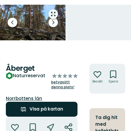
Gå
till
Föregående
Nästa
helskärmsläge
bild
bildspel
Åberget
Åtgärder
av
Naturreservat
5
Besökt
Spara
Hitt
betygsätt
hit
stjärnor
denna plats!
Län:
Norrbottens län
Visa på kartan
Ta dig hit
Åtgärder
med
kollektivtr