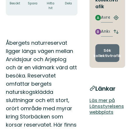
Besökt
Spara
Hitta
Dela
afik
hit
Avresa
A
Hitta
närmas
hållpla
Ankomst
B
Byt
avgång
Beskrivning
Åbergets naturreservat
och
ankomst
ligger längs vägen mellan
Sök
kollektivtrafik
Arvidsjaur och Arjeplog
och är en vildmark värd att
besöka. Reservatet
omfattar bergets
Länkar
naturskogsklädda
sluttningar och ett stort,
Läs mer på
Länsstyrelsens
orört område med myrar
webbplats
kring Storbäcken som
korsar reservatet. Här finns