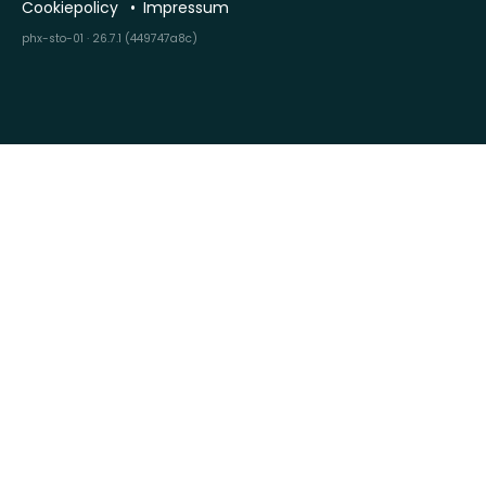
Cookiepolicy
Impressum
phx-sto-01 · 26.7.1 (449747a8c)