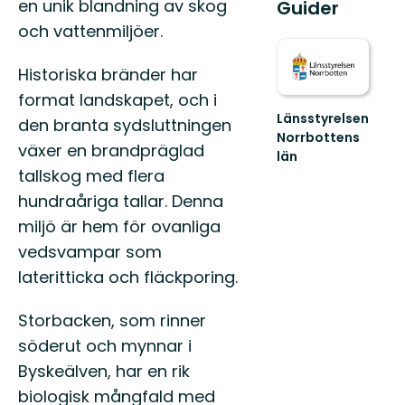
en unik blandning av skog
Guider
och vattenmiljöer.
Historiska bränder har
format landskapet, och i
Länsstyrelsen
den branta sydsluttningen
Norrbottens
växer en brandpräglad
län
Välkommen
tallskog med flera
ut
hundraåriga tallar. Denna
i
miljö är hem för ovanliga
Norrbottens
natur!
vedsvampar som
lateritticka och fläckporing.
Storbacken, som rinner
söderut och mynnar i
Byskeälven, har en rik
biologisk mångfald med