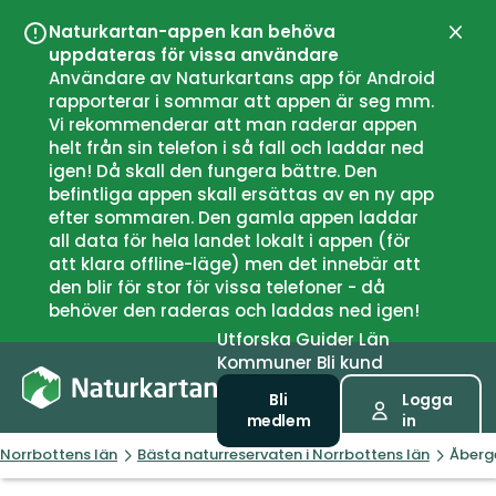
Naturkartan-appen kan behöva
Stän
uppdateras för vissa användare
Användare av Naturkartans app för Android
rapporterar i sommar att appen är seg mm.
Vi rekommenderar att man raderar appen
helt från sin telefon i så fall och laddar ned
igen! Då skall den fungera bättre. Den
befintliga appen skall ersättas av en ny app
efter sommaren. Den gamla appen laddar
all data för hela landet lokalt i appen (för
att klara offline-läge) men det innebär att
den blir för stor för vissa telefoner - då
behöver den raderas och laddas ned igen!
Utforska
Guider
Län
Kommuner
Bli kund
Bli
Logga
medlem
in
Norrbottens län
Bästa naturreservaten i Norrbottens län
Åberg