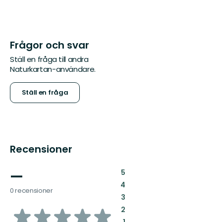
Frågor och svar
Ställ en fråga till andra
Naturkartan-användare.
Ställ en fråga
Recensioner
—
:
5
:
4
0 recensioner
:
3
av
:
2
: