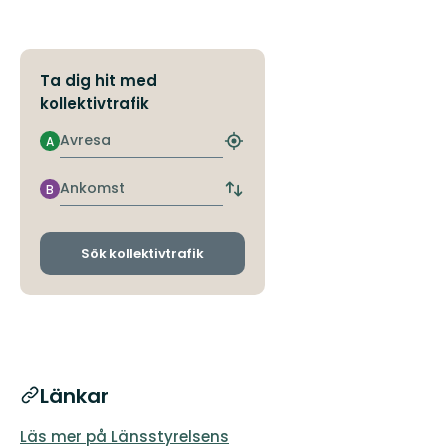
Ta dig hit med
kollektivtrafik
Avresa
A
Hitta
närmaste
hållplats
Ankomst
B
Byt
avgångs-
och
ankomsthållplatser
Sök kollektivtrafik
Länkar
Läs mer på Länsstyrelsens