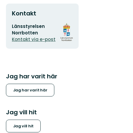
Kontakt
E-
Organisationens
Länsstyrelsen
postadress
logotyp
Norrbotten
Kontakt via e-post
Jag har varit här
Jag har varit här
Jag vill hit
Jag vill hit