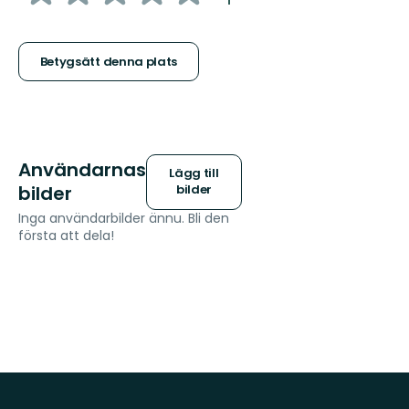
1
5
stjärnor
Betygsätt denna plats
Användarnas
Lägg till
bilder
bilder
Inga användarbilder ännu. Bli den
första att dela!