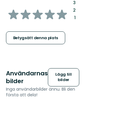
:
3
av
:
2
:
1
5
stjärnor
Betygsätt denna plats
Användarnas
Lägg till
bilder
bilder
Inga användarbilder ännu. Bli den
första att dela!