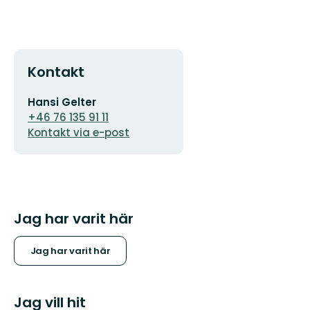
Kontakt
E-
Hansi Gelter
postadress
+46 76 135 91 11
Kontakt via e-post
Jag har varit här
Jag har varit här
Jag vill hit