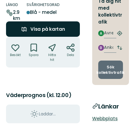
Ta dig hit
om
LÄNGD
SVÅRIGHETSGRAD
med
leden
2.9
Blå - medel
kollektivtr
km
afik
Visa på kartan
Avresa
A
Hitta
Åtgärder
närmas
hållpla
Ankomst
B
Byt
avgång
Besökt
Spara
Hitta
Dela
hit
och
ankomst
Sök
kollektivtrafik
Väderprognos (kl. 12.00)
Länkar
Laddar...
Webbplats