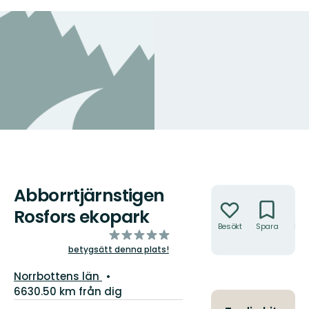
Abborrtjärnstigen
Åtgärder
Rosfors ekopark
Besökt
Spara
Hitt
av
hit
5
betygsätt denna plats!
stjärnor
Län:
Norrbottens län
6630.50 km från dig
Information