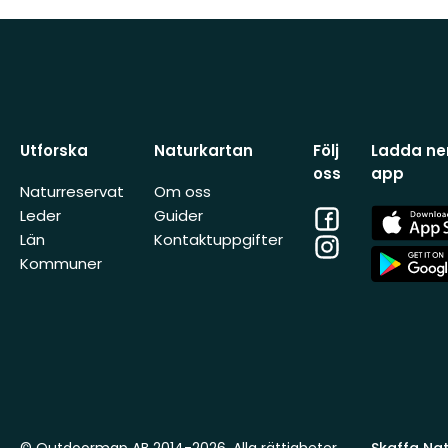
Utforska
Naturkartan
Följ
Ladda ner
oss
app
Naturreservat
Om oss
Facebook
App
Leder
Guider
Store
Län
Kontaktuppgifter
Instagram
App
Kommuner
Store