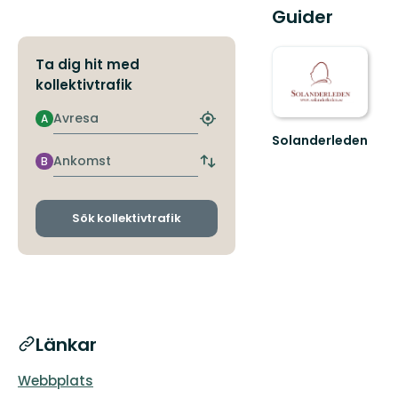
Guider
Ta dig hit med
kollektivtrafik
Avresa
A
Hitta
Solanderleden
närmaste
Välkommen
hållplats
Ankomst
B
Byt
att
avgångs-
vandra
och
Solanderleden!
ankomsthållplatser
Sök kollektivtrafik
Länkar
Webbplats