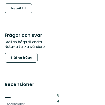
Jag vill hit
Frågor och svar
Ställ en fråga till andra
Naturkartan-användare.
Ställ en fråga
Recensioner
—
:
5
:
4
0 recensioner