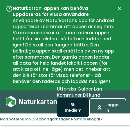
Naturkartan-appen kan behöva
Stän
uppdateras för vissa användare
Användare av Naturkartans app för Android
rapporterar i sommar att appen är seg mm.
Vi rekommenderar att man raderar appen
helt från sin telefon i så fall och laddar ned
igen! Då skall den fungera bättre. Den
befintliga appen skall ersättas av en ny app
efter sommaren. Den gamla appen laddar
all data för hela landet lokalt i appen (för
att klara offline-läge) men det innebär att
den blir för stor för vissa telefoner - då
behöver den raderas och laddas ned igen!
Utforska
Guider
Län
Kommuner
Bli kund
Bli
Logga
medlem
in
Norrbottens län
Abborrtjärnstigen Rosfors ekopark