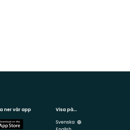
a ner vår app
Visa på…
Svenska
e
English