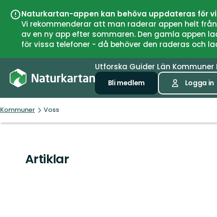
Naturkartan-appen kan behöva uppdateras för v
Vi rekommenderar att man raderar appen helt från si
av en ny app efter sommaren. Den gamla appen laddar
för vissa telefoner - då behöver den raderas och l
Utforska
Guider
Län
Kommuner
Bli medlem
Logga in
Kommuner
Voss
Artiklar