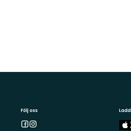
Följ oss
Ladd
Facebook
Instagram
App
Stor