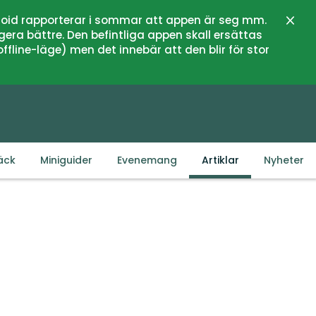
oid rapporterar i sommar att appen är seg mm.
Stän
gera bättre. Den befintliga appen skall ersättas
fline-läge) men det innebär att den blir för stor
äck
Miniguider
Evenemang
Artiklar
Nyheter