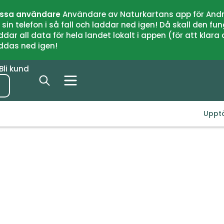
issa användare
Användare av Naturkartans app för Andr
n telefon i så fall och laddar ned igen! Då skall den fun
 all data för hela landet lokalt i appen (för att klara of
addas ned igen!
Bli kund
Uppt