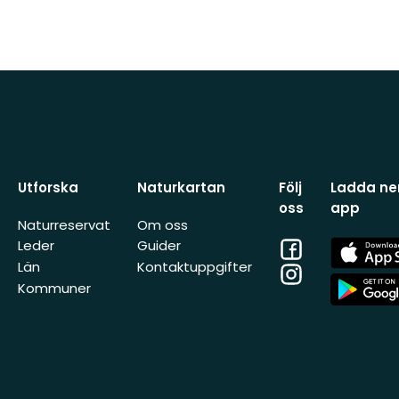
Utforska
Naturkartan
Följ
Ladda ner
oss
app
Naturreservat
Om oss
Facebook
App
Leder
Guider
Store
Län
Kontaktuppgifter
Instagram
App
Kommuner
Store