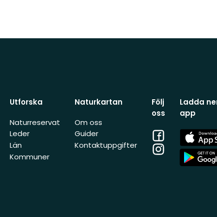
Utforska
Naturkartan
Följ
Ladda ner
oss
app
Naturreservat
Om oss
Facebook
App
Leder
Guider
Store
Län
Kontaktuppgifter
Instagram
App
Kommuner
Store