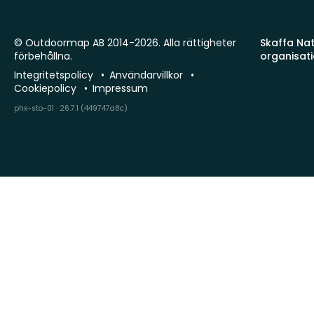
© Outdoormap AB 2014-2026. Alla rättigheter
Skaffa Natu
förbehållna.
organisat
Integritetspolicy
Användarvillkor
Cookiepolicy
Impressum
phx-sto-01 · 26.7.1 (449747a8c)