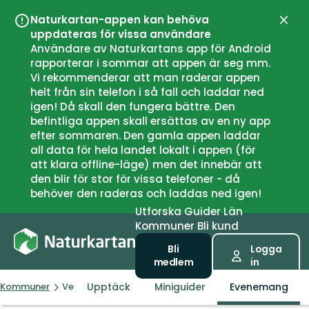
Naturkartan-appen kan behöva
Stän
uppdateras för vissa användare
Användare av Naturkartans app för Android
rapporterar i sommar att appen är seg mm.
Vi rekommenderar att man raderar appen
helt från sin telefon i så fall och laddar ned
igen! Då skall den fungera bättre. Den
befintliga appen skall ersättas av en ny app
efter sommaren. Den gamla appen laddar
all data för hela landet lokalt i appen (för
att klara offline-läge) men det innebär att
den blir för stor för vissa telefoner - då
behöver den raderas och laddas ned igen!
Utforska
Guider
Län
Kommuner
Bli kund
Bli
Logga
medlem
in
Upptäck
Miniguider
Evenemang
Kommuner
Vestvågøy