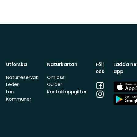
Utforska
Naturkartan
Följ
Ladda ner
oss
app
Naturreservat
Om oss
Facebook
App
Leder
Guider
Store
Län
Kontaktuppgifter
Instagram
App
Kommuner
Store