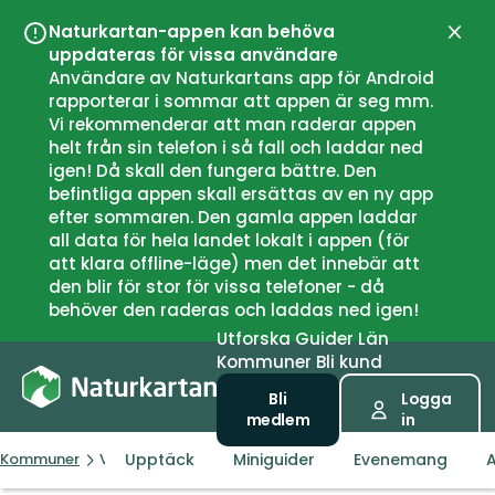
Naturkartan-appen kan behöva
Stän
uppdateras för vissa användare
Användare av Naturkartans app för Android
rapporterar i sommar att appen är seg mm.
Vi rekommenderar att man raderar appen
helt från sin telefon i så fall och laddar ned
igen! Då skall den fungera bättre. Den
befintliga appen skall ersättas av en ny app
efter sommaren. Den gamla appen laddar
all data för hela landet lokalt i appen (för
att klara offline-läge) men det innebär att
den blir för stor för vissa telefoner - då
behöver den raderas och laddas ned igen!
Utforska
Guider
Län
Kommuner
Bli kund
Bli
Logga
medlem
in
Upptäck
Miniguider
Evenemang
A
Kommuner
Vestby