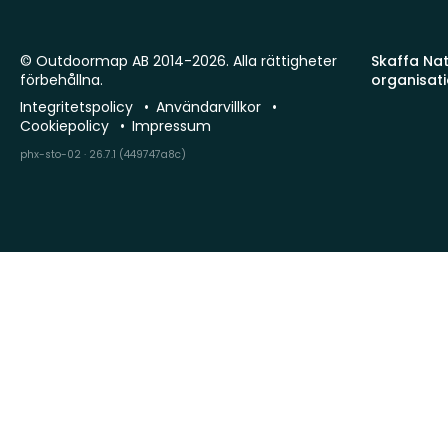
© Outdoormap AB 2014-2026. Alla rättigheter
Skaffa Natu
förbehållna.
organisat
Integritetspolicy
Användarvillkor
Cookiepolicy
Impressum
phx-sto-02 · 26.7.1 (449747a8c)