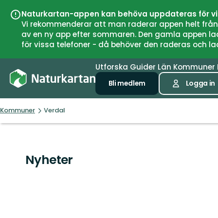
Naturkartan-appen kan behöva uppdateras för v
Vi rekommenderar att man raderar appen helt från si
av en ny app efter sommaren. Den gamla appen laddar
för vissa telefoner - då behöver den raderas och l
Utforska
Guider
Län
Kommuner
Bli medlem
Logga in
Kommuner
Verdal
Nyheter