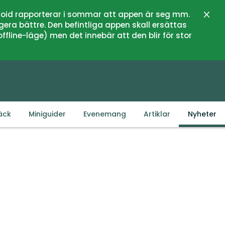
oid rapporterar i sommar att appen är seg mm.
Stän
gera bättre. Den befintliga appen skall ersättas
fline-läge) men det innebär att den blir för stor
äck
Miniguider
Evenemang
Artiklar
Nyheter