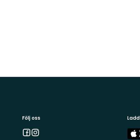
Följ oss
Ladd
Facebook
Instagram
App
Stor