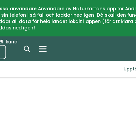
issa användare
Användare av Naturkartans app för Andr
n telefon i så fall och laddar ned igen! Då skall den fun
 all data för hela landet lokalt i appen (för att klara of
addas ned igen!
Bli kund
Uppt