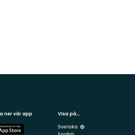
a ner vår app
Visa på…
Svenska
e
English