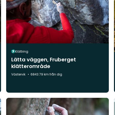
Klättring
Lätta väggen, Fruberget
klätterområde
Kommun:
Västervik
6843.79 km från dig