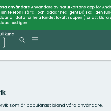
issa användare
Användare av Naturkartans app för Andr
n telefon i så fall och laddar ned igen! Då skall den fun
 all data för hela landet lokalt i appen (för att klara of
addas ned igen!
Bli kund
ik
ervik som är populärast bland våra användare.