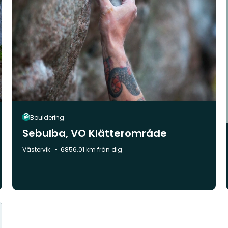
Bouldering
Sebulba, VO Klätterområde
Kommun:
Västervik
6856.01 km från dig