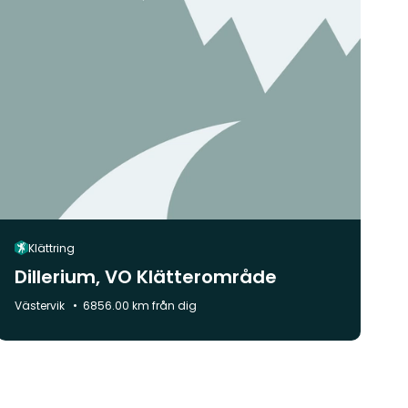
Klättring
Dillerium, VO Klätterområde
Kommun:
Västervik
6856.00 km från dig