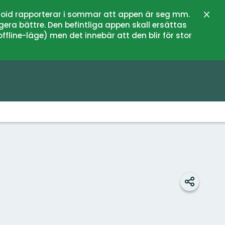
oid rapporterar i sommar att appen är seg mm.
Stän
gera bättre. Den befintliga appen skall ersättas
fline-läge) men det innebär att den blir för stor
Dela