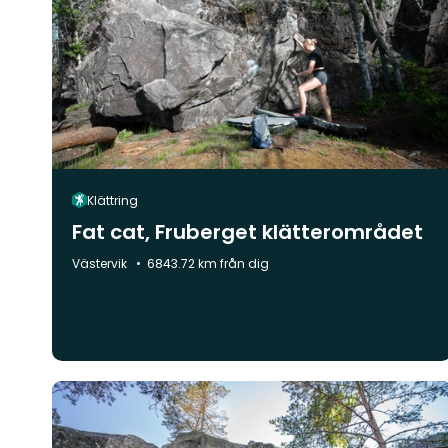
Klättring
Fat cat, Fruberget klätterområdet
Kommun:
Västervik
6843.72 km från dig