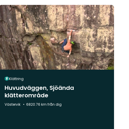
Klättring
Huvudväggen, Sjöända
klätterområde
Kommun:
Västervik
6820.76 km från dig