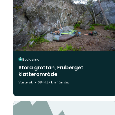
Bouldering
Stora grottan, Fruberget
klätterområde
Kommun:
Västervik
6844.27 km från dig