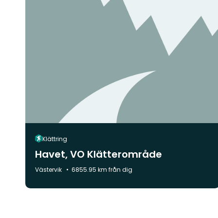
Klättring
Havet, VO Klätterområde
Kommun:
Västervik
6855.95 km från dig