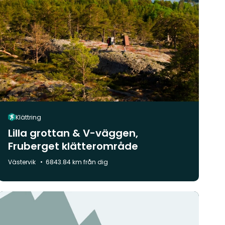
Klättring
Lilla grottan & V-väggen,
Fruberget klätterområde
Kommun:
Västervik
6843.84 km från dig