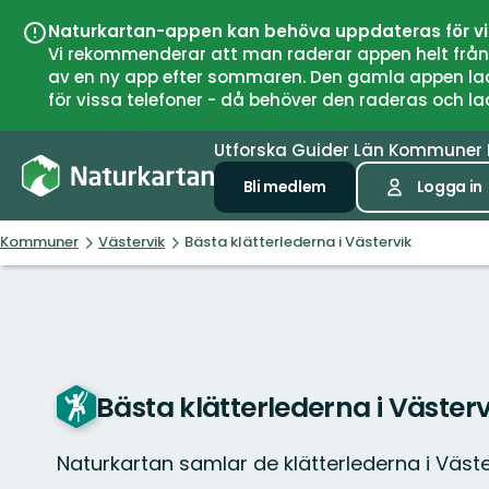
Naturkartan-appen kan behöva uppdateras för v
Vi rekommenderar att man raderar appen helt från si
av en ny app efter sommaren. Den gamla appen laddar
för vissa telefoner - då behöver den raderas och l
Utforska
Guider
Län
Kommuner
Bli medlem
Logga in
Kommuner
Västervik
Bästa klätterlederna i Västervik
Bästa klätterlederna i Västerv
Naturkartan samlar de klätterlederna i Väst