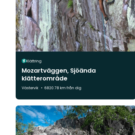
Klättring
Mozartväggen, Sjöända
klätterområde
Kommun:
Västervik
6820.78 km från dig