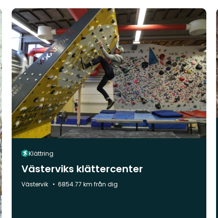
Klättring
Västerviks klättercenter
Kommun:
Västervik
6854.77 km från dig