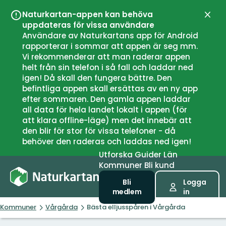
Naturkartan-appen kan behöva
Stän
uppdateras för vissa användare
Användare av Naturkartans app för Android
rapporterar i sommar att appen är seg mm.
Vi rekommenderar att man raderar appen
helt från sin telefon i så fall och laddar ned
igen! Då skall den fungera bättre. Den
befintliga appen skall ersättas av en ny app
efter sommaren. Den gamla appen laddar
all data för hela landet lokalt i appen (för
att klara offline-läge) men det innebär att
den blir för stor för vissa telefoner - då
behöver den raderas och laddas ned igen!
Utforska
Guider
Län
Kommuner
Bli kund
Bli
Logga
medlem
in
Kommuner
Vårgårda
Bästa elljusspåren i Vårgårda