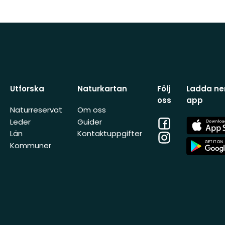
Utforska
Naturkartan
Följ
Ladda ner
oss
app
Naturreservat
Om oss
Facebook
App
Leder
Guider
Store
Län
Kontaktuppgifter
Instagram
App
Kommuner
Store