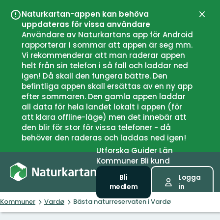
Naturkartan-appen kan behöva
Stän
uppdateras för vissa användare
Användare av Naturkartans app för Android
rapporterar i sommar att appen är seg mm.
Vi rekommenderar att man raderar appen
helt från sin telefon i så fall och laddar ned
igen! Då skall den fungera bättre. Den
befintliga appen skall ersättas av en ny app
efter sommaren. Den gamla appen laddar
all data för hela landet lokalt i appen (för
att klara offline-läge) men det innebär att
den blir för stor för vissa telefoner - då
behöver den raderas och laddas ned igen!
Utforska
Guider
Län
Kommuner
Bli kund
Bli
Logga
medlem
in
Kommuner
Vardø
Bästa naturreservaten i Vardø