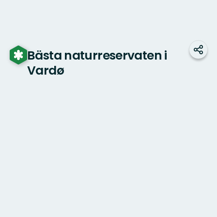
Bästa naturreservaten i
Dela
Vardø
Karta