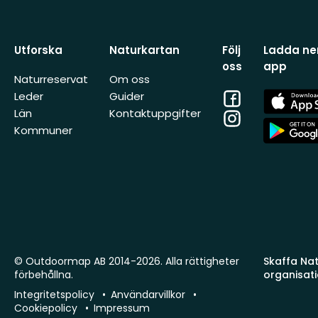
Utforska
Naturkartan
Följ
Ladda ner
oss
app
Naturreservat
Om oss
Facebook
App
Leder
Guider
Store
Län
Kontaktuppgifter
Instagram
App
Kommuner
Store
© Outdoormap AB 2014-2026. Alla rättigheter
Skaffa Natu
förbehållna.
organisat
Integritetspolicy
Användarvillkor
Cookiepolicy
Impressum