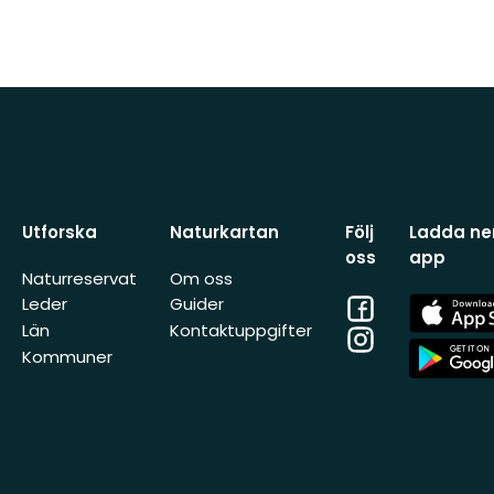
Utforska
Naturkartan
Följ
Ladda ner
oss
app
Naturreservat
Om oss
Facebook
App
Leder
Guider
Store
Län
Kontaktuppgifter
Instagram
App
Kommuner
Store