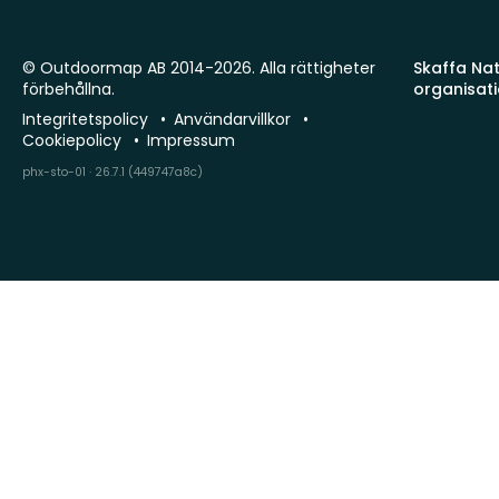
© Outdoormap AB 2014-2026. Alla rättigheter
Skaffa Natu
förbehållna.
organisat
Integritetspolicy
Användarvillkor
Cookiepolicy
Impressum
phx-sto-01 · 26.7.1 (449747a8c)