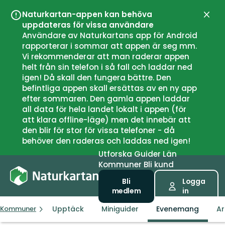
Naturkartan-appen kan behöva
Stän
uppdateras för vissa användare
Användare av Naturkartans app för Android
rapporterar i sommar att appen är seg mm.
Vi rekommenderar att man raderar appen
helt från sin telefon i så fall och laddar ned
igen! Då skall den fungera bättre. Den
befintliga appen skall ersättas av en ny app
efter sommaren. Den gamla appen laddar
all data för hela landet lokalt i appen (för
att klara offline-läge) men det innebär att
den blir för stor för vissa telefoner - då
behöver den raderas och laddas ned igen!
Utforska
Guider
Län
Kommuner
Bli kund
Bli
Logga
medlem
in
Upptäck
Miniguider
Evenemang
Ar
Kommuner
Vara