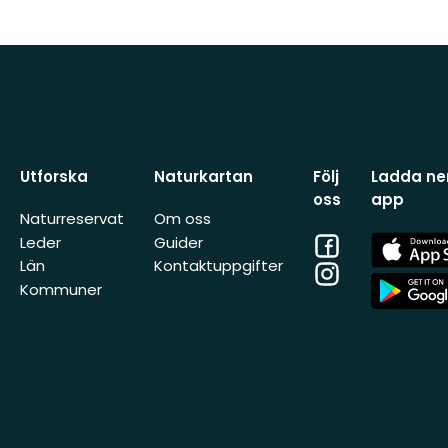
Utforska
Naturkartan
Följ
Ladda ner
oss
app
Naturreservat
Om oss
Facebook
App
Leder
Guider
Store
Län
Kontaktuppgifter
Instagram
App
Kommuner
Store