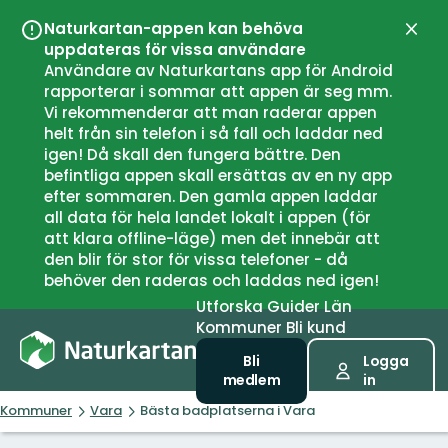
Naturkartan-appen kan behöva
Stän
uppdateras för vissa användare
Användare av Naturkartans app för Android
rapporterar i sommar att appen är seg mm.
Vi rekommenderar att man raderar appen
helt från sin telefon i så fall och laddar ned
igen! Då skall den fungera bättre. Den
befintliga appen skall ersättas av en ny app
efter sommaren. Den gamla appen laddar
all data för hela landet lokalt i appen (för
att klara offline-läge) men det innebär att
den blir för stor för vissa telefoner - då
behöver den raderas och laddas ned igen!
Utforska
Guider
Län
Kommuner
Bli kund
Bli
Logga
medlem
in
Kommuner
Vara
Bästa badplatserna i Vara