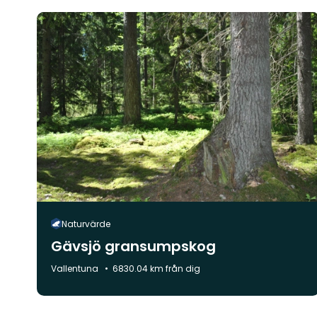
Naturvärde
Gävsjö gransumpskog
Kommun:
Vallentuna
6830.04 km från dig