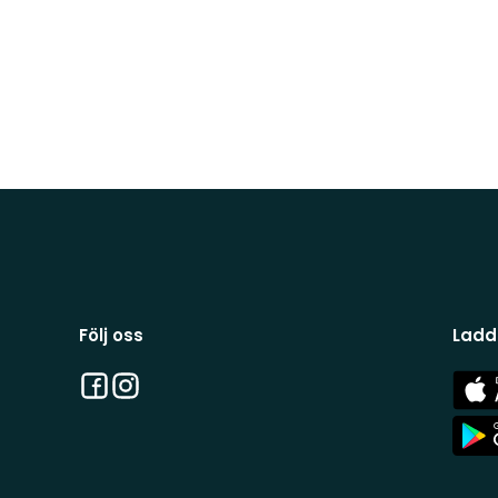
Följ oss
Ladd
Facebook
Instagram
App
Stor
App
Stor