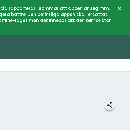
oid rapporterar i sommar att appen är seg mm.
Stän
gera bättre. Den befintliga appen skall ersättas
fline-läge) men det innebär att den blir för stor
Dela