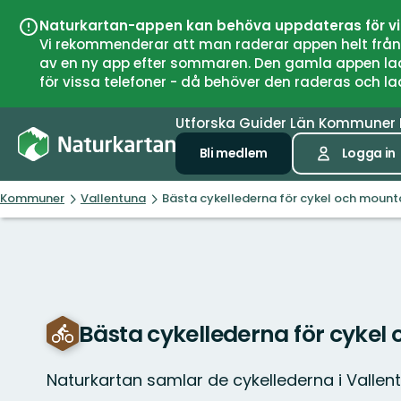
Naturkartan-appen kan behöva uppdateras för v
Vi rekommenderar att man raderar appen helt från si
av en ny app efter sommaren. Den gamla appen laddar
för vissa telefoner - då behöver den raderas och l
Utforska
Guider
Län
Kommuner
Bli medlem
Logga in
Kommuner
Vallentuna
Bästa cykellederna för cykel och mounta
Bästa cykellederna för cykel
Naturkartan samlar de cykellederna i Valle