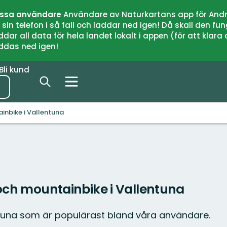
issa användare
Användare av Naturkartans app för Andr
n telefon i så fall och laddar ned igen! Då skall den fun
 all data för hela landet lokalt i appen (för att klara of
addas ned igen!
Bli kund
inbike i Vallentuna
 och mountainbike i Vallentuna
ntuna som är populärast bland våra användare.