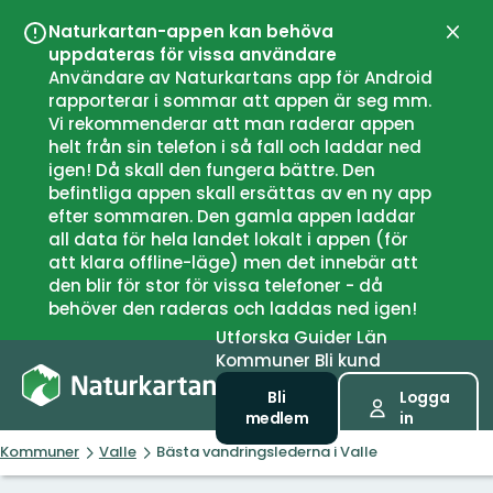
Naturkartan-appen kan behöva
Stän
uppdateras för vissa användare
Användare av Naturkartans app för Android
rapporterar i sommar att appen är seg mm.
Vi rekommenderar att man raderar appen
helt från sin telefon i så fall och laddar ned
igen! Då skall den fungera bättre. Den
befintliga appen skall ersättas av en ny app
efter sommaren. Den gamla appen laddar
all data för hela landet lokalt i appen (för
att klara offline-läge) men det innebär att
den blir för stor för vissa telefoner - då
behöver den raderas och laddas ned igen!
Utforska
Guider
Län
Kommuner
Bli kund
Bli
Logga
medlem
in
Kommuner
Valle
Bästa vandringslederna i Valle