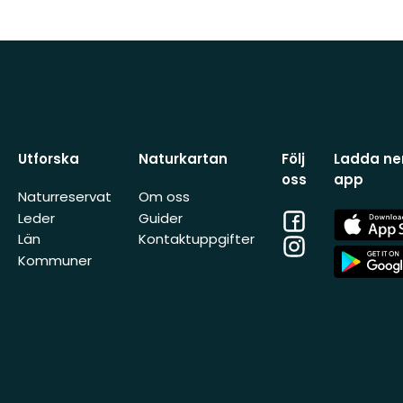
Utforska
Naturkartan
Följ
Ladda ner
oss
app
Naturreservat
Om oss
Facebook
App
Leder
Guider
Store
Län
Kontaktuppgifter
Instagram
App
Kommuner
Store