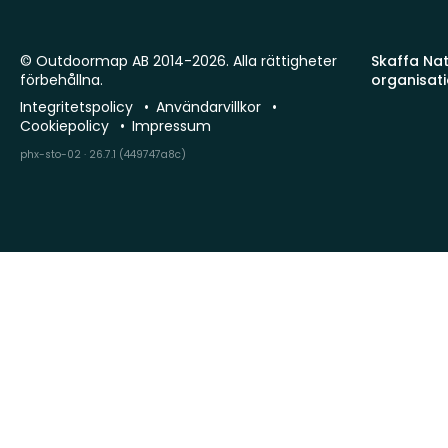
© Outdoormap AB 2014-2026. Alla rättigheter
Skaffa Natu
förbehållna.
organisat
Integritetspolicy
Användarvillkor
Cookiepolicy
Impressum
phx-sto-02 · 26.7.1 (449747a8c)