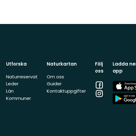
Utforska
Naturkartan
Följ
Ladda ner
oss
app
Naturreservat
Om oss
Facebook
App
Leder
Guider
Store
Län
Kontaktuppgifter
Instagram
App
Kommuner
Store