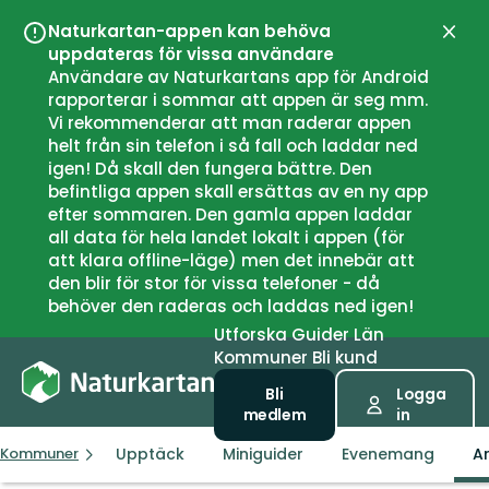
Naturkartan-appen kan behöva
Stän
uppdateras för vissa användare
Användare av Naturkartans app för Android
rapporterar i sommar att appen är seg mm.
Vi rekommenderar att man raderar appen
helt från sin telefon i så fall och laddar ned
igen! Då skall den fungera bättre. Den
befintliga appen skall ersättas av en ny app
efter sommaren. Den gamla appen laddar
all data för hela landet lokalt i appen (för
att klara offline-läge) men det innebär att
den blir för stor för vissa telefoner - då
behöver den raderas och laddas ned igen!
Utforska
Guider
Län
Kommuner
Bli kund
Bli
Logga
medlem
in
Upptäck
Miniguider
Evenemang
Ar
Kommuner
Våler