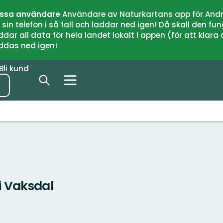
issa användare
Användare av Naturkartans app för Andr
n telefon i så fall och laddar ned igen! Då skall den fun
 all data för hela landet lokalt i appen (för att klara of
addas ned igen!
Bli kund
i Vaksdal