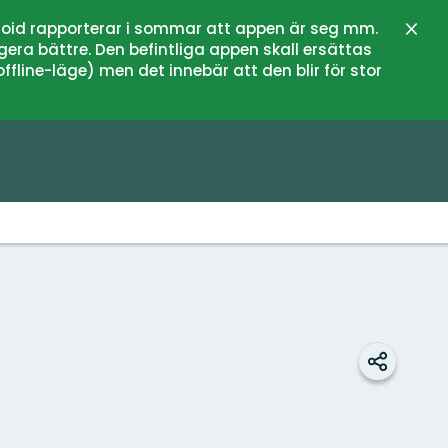
oid rapporterar i sommar att appen är seg mm.
Stän
gera bättre. Den befintliga appen skall ersättas
fline-läge) men det innebär att den blir för stor
Dela