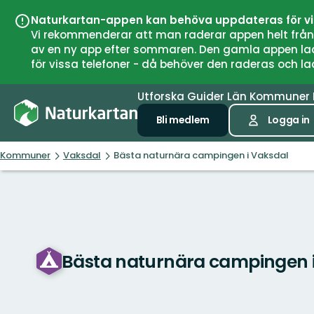
Naturkartan-appen kan behöva uppdateras för v
Vi rekommenderar att man raderar appen helt från si
av en ny app efter sommaren. Den gamla appen laddar
för vissa telefoner - då behöver den raderas och l
Utforska
Guider
Län
Kommuner
Bli medlem
Logga in
Kommuner
Vaksdal
Bästa naturnära campingen i Vaksdal
Bästa naturnära campingen 