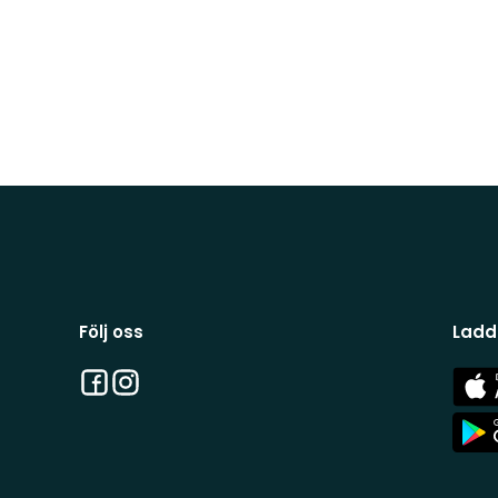
Följ oss
Ladd
Facebook
Instagram
App
Stor
App
Stor