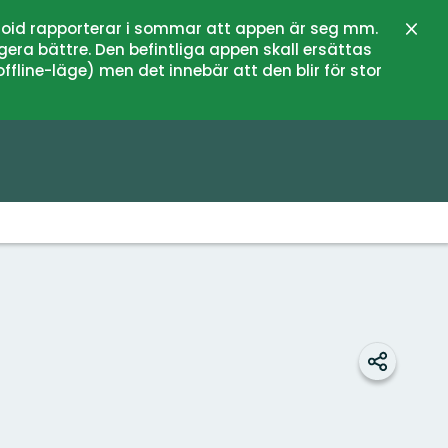
oid rapporterar i sommar att appen är seg mm.
Stän
gera bättre. Den befintliga appen skall ersättas
fline-läge) men det innebär att den blir för stor
Dela