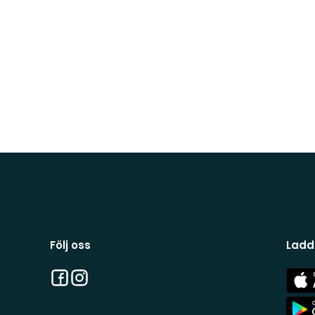
Följ oss
Ladd
Facebook
Instagram
App
Stor
App