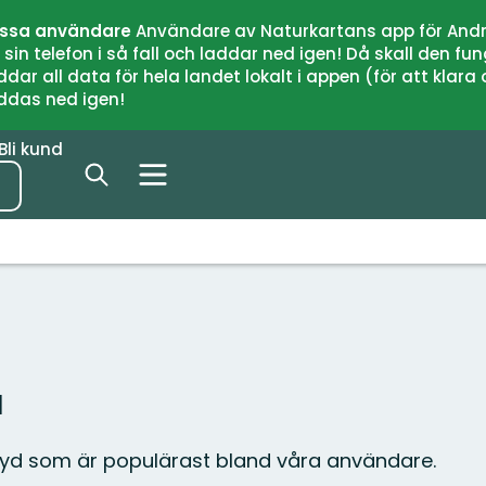
issa användare
Användare av Naturkartans app för Andr
n telefon i så fall och laddar ned igen! Då skall den fun
 all data för hela landet lokalt i appen (för att klara of
addas ned igen!
Bli kund
d
ryd som är populärast bland våra användare.