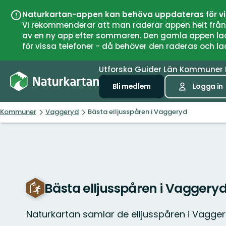
Naturkartan-appen kan behöva uppdateras för v
Vi rekommenderar att man raderar appen helt från si
av en ny app efter sommaren. Den gamla appen laddar
för vissa telefoner - då behöver den raderas och l
Utforska
Guider
Län
Kommuner
Bli medlem
Logga in
Kommuner
Vaggeryd
Bästa elljusspåren i Vaggeryd
Bästa elljusspåren i Vaggery
Naturkartan samlar de elljusspåren i Vagge