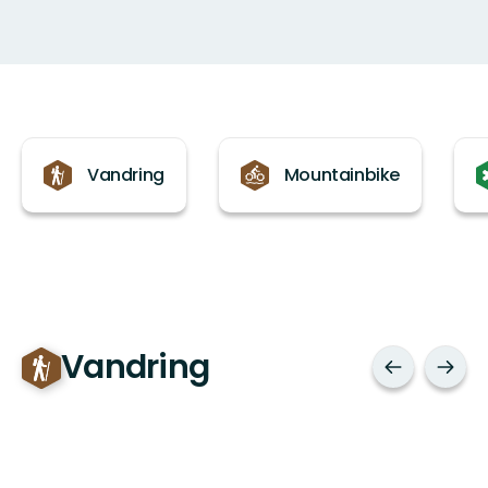
Kategorier
Vandring
Mountainbike
Vandring