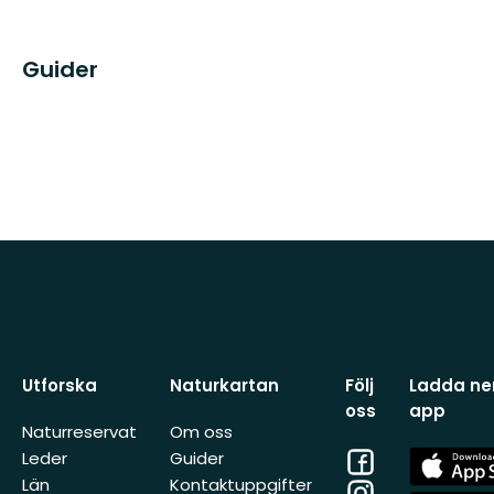
Guider
Utforska
Naturkartan
Följ
Ladda ner
oss
app
Naturreservat
Om oss
Facebook
App
Leder
Guider
Store
Län
Kontaktuppgifter
Instagram