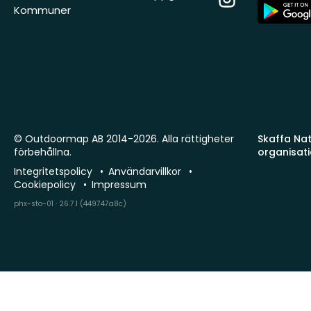
App
Kommuner
Store
© Outdoormap AB 2014-2026. Alla rättigheter
Skaffa Natu
förbehållna.
organisat
Integritetspolicy
Användarvillkor
Cookiepolicy
Impressum
phx-sto-01 · 26.7.1 (449747a8c)