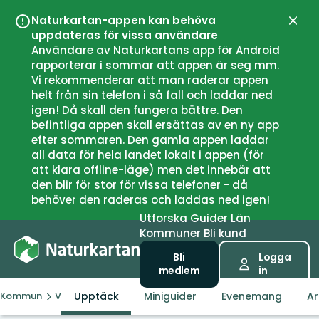
Naturkartan-appen kan behöva
Stän
uppdateras för vissa användare
Användare av Naturkartans app för Android
rapporterar i sommar att appen är seg mm.
Vi rekommenderar att man raderar appen
helt från sin telefon i så fall och laddar ned
igen! Då skall den fungera bättre. Den
befintliga appen skall ersättas av en ny app
efter sommaren. Den gamla appen laddar
all data för hela landet lokalt i appen (för
att klara offline-läge) men det innebär att
den blir för stor för vissa telefoner - då
behöver den raderas och laddas ned igen!
Utforska
Guider
Län
Kommuner
Bli kund
Bli
Logga
medlem
in
Upptäck
Miniguider
Evenemang
Ar
Kommun
Vågan