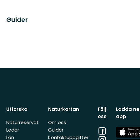
Guider
Utforska
Naturkartan
Följ
Ladda ner
oss
app
Naturreservat
Om oss
Facebook
App
Leder
Guider
Store
Län
Kontaktuppgifter
Instagram