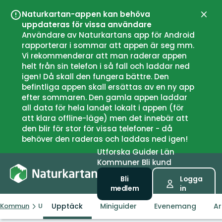
Naturkartan-appen kan behöva
Stän
uppdateras för vissa användare
Användare av Naturkartans app för Android
rapporterar i sommar att appen är seg mm.
Vi rekommenderar att man raderar appen
helt från sin telefon i så fall och laddar ned
igen! Då skall den fungera bättre. Den
befintliga appen skall ersättas av en ny app
efter sommaren. Den gamla appen laddar
all data för hela landet lokalt i appen (för
att klara offline-läge) men det innebär att
den blir för stor för vissa telefoner - då
behöver den raderas och laddas ned igen!
Utforska
Guider
Län
Kommuner
Bli kund
Bli
Logga
medlem
in
Upptäck
Miniguider
Evenemang
Ar
Kommun
Ulstein