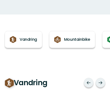
Kategorier
Vandring
Mountainbike
Vandring