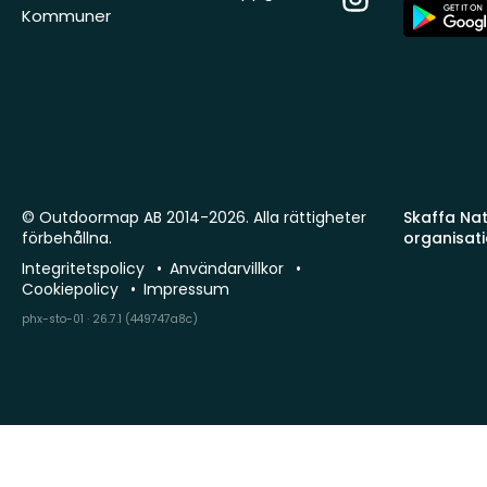
App
Kommuner
Store
© Outdoormap AB 2014-2026. Alla rättigheter
Skaffa Natu
förbehållna.
organisat
Integritetspolicy
Användarvillkor
Cookiepolicy
Impressum
phx-sto-01 · 26.7.1 (449747a8c)