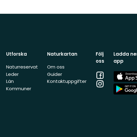
Utforska
Naturkartan
Följ
Ladda ner
oss
app
Naturreservat
Om oss
Facebook
App
Leder
Guider
Store
Län
Kontaktuppgifter
Instagram
App
Kommuner
Store