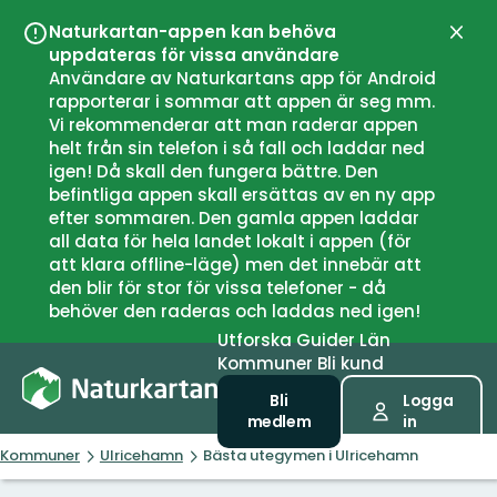
Naturkartan-appen kan behöva
Stän
uppdateras för vissa användare
Användare av Naturkartans app för Android
rapporterar i sommar att appen är seg mm.
Vi rekommenderar att man raderar appen
helt från sin telefon i så fall och laddar ned
igen! Då skall den fungera bättre. Den
befintliga appen skall ersättas av en ny app
efter sommaren. Den gamla appen laddar
all data för hela landet lokalt i appen (för
att klara offline-läge) men det innebär att
den blir för stor för vissa telefoner - då
behöver den raderas och laddas ned igen!
Utforska
Guider
Län
Kommuner
Bli kund
Bli
Logga
medlem
in
Kommuner
Ulricehamn
Bästa utegymen i Ulricehamn