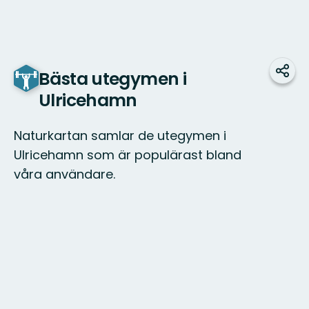
Bästa utegymen i
Dela
Ulricehamn
Naturkartan samlar de utegymen i
Ulricehamn som är populärast bland
våra användare.
Karta