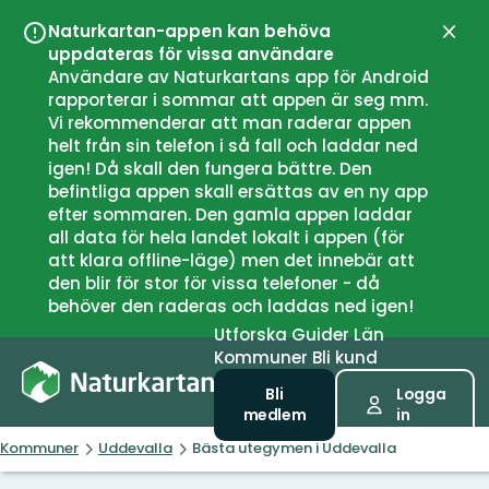
Naturkartan-appen kan behöva
Stän
uppdateras för vissa användare
Användare av Naturkartans app för Android
rapporterar i sommar att appen är seg mm.
Vi rekommenderar att man raderar appen
helt från sin telefon i så fall och laddar ned
igen! Då skall den fungera bättre. Den
befintliga appen skall ersättas av en ny app
efter sommaren. Den gamla appen laddar
all data för hela landet lokalt i appen (för
att klara offline-läge) men det innebär att
den blir för stor för vissa telefoner - då
behöver den raderas och laddas ned igen!
Utforska
Guider
Län
Kommuner
Bli kund
Bli
Logga
medlem
in
Kommuner
Uddevalla
Bästa utegymen i Uddevalla