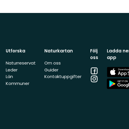
Utforska
Naturkartan
Följ
Ladda ner
oss
app
Naturreservat
Om oss
Facebook
App
Leder
Guider
Store
Län
Kontaktuppgifter
Instagram
App
Kommuner
Store