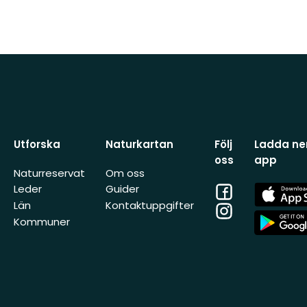
Utforska
Naturkartan
Följ
Ladda ner
oss
app
Naturreservat
Om oss
Facebook
App
Leder
Guider
Store
Län
Kontaktuppgifter
Instagram
App
Kommuner
Store