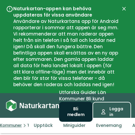
Naturkartan-appen kan behöva
Stän
uppdateras för vissa användare
Användare av Naturkartans app för Android
rapporterar i sommar att appen är seg mm.
Vi rekommenderar att man raderar appen
helt från sin telefon i så fall och laddar ned
igen! Då skall den fungera bättre. Den
befintliga appen skall ersättas av en ny app
efter sommaren. Den gamla appen laddar
all data för hela landet lokalt i appen (för
att klara offline-läge) men det innebär att
den blir för stor för vissa telefoner - då
behöver den raderas och laddas ned igen!
Utforska
Guider
Län
Kommuner
Bli kund
Bli
Logga
medlem
in
Upptäck
Miniguider
Evenemang
A
Kommuner
Tysnes