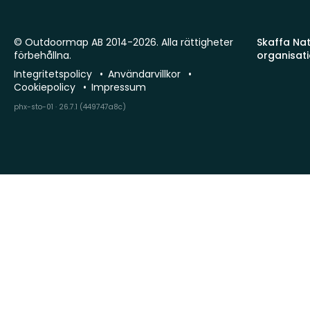
© Outdoormap AB 2014-2026. Alla rättigheter
Skaffa Natu
förbehållna.
organisat
Integritetspolicy
Användarvillkor
Cookiepolicy
Impressum
phx-sto-01 · 26.7.1 (449747a8c)