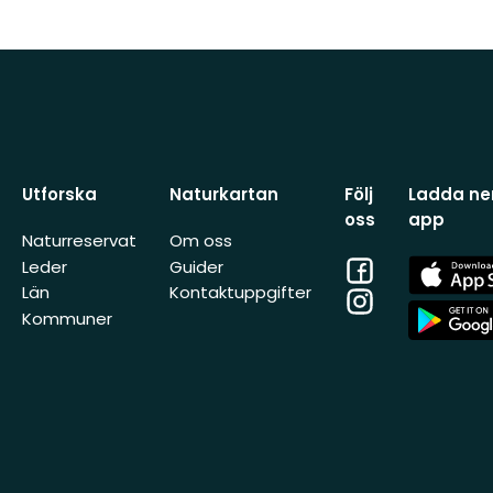
Utforska
Naturkartan
Följ
Ladda ner
oss
app
Naturreservat
Om oss
Facebook
App
Leder
Guider
Store
Län
Kontaktuppgifter
Instagram
App
Kommuner
Store