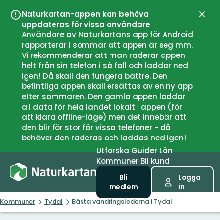
Naturkartan-appen kan behöva
Stän
uppdateras för vissa användare
Användare av Naturkartans app för Android
rapporterar i sommar att appen är seg mm.
Vi rekommenderar att man raderar appen
helt från sin telefon i så fall och laddar ned
igen! Då skall den fungera bättre. Den
befintliga appen skall ersättas av en ny app
efter sommaren. Den gamla appen laddar
all data för hela landet lokalt i appen (för
att klara offline-läge) men det innebär att
den blir för stor för vissa telefoner - då
behöver den raderas och laddas ned igen!
Utforska
Guider
Län
Kommuner
Bli kund
Bli
Logga
medlem
in
Kommuner
Tydal
Bästa vandringslederna i Tydal