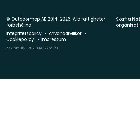
© Outdoormap AB 2014-2026. Alla rättigheter
Skaffa Natu
förbehållna.
organisat
Integritetspolicy
Användarvillkor
Cookiepolicy
Impressum
phx-sto-02 · 26.7.1 (449747a8c)