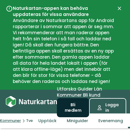
Naturkartan-appen kan behöva
Stän
uppdateras för vissa användare
Användare av Naturkartans app för Android
rapporterar i sommar att appen är seg mm.
Vi rekommenderar att man raderar appen
helt från sin telefon i så fall och laddar ned
igen! Då skall den fungera bättre. Den
befintliga appen skall ersättas av en ny app
efter sommaren. Den gamla appen laddar
all data för hela landet lokalt i appen (för
att klara offline-läge) men det innebär att
den blir för stor för vissa telefoner - då
behöver den raderas och laddas ned igen!
Utforska
Guider
Län
Kommuner
Bli kund
Bli
Logga
medlem
in
Upptäck
Miniguider
Evenemang
Kommuner
Tvedestrand