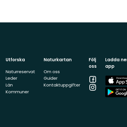
Utforska
Naturkartan
Följ
Ladda ner
oss
app
Naturreservat
Om oss
Facebook
App
Leder
Guider
Store
Län
Kontaktuppgifter
Instagram
App
Kommuner
Store