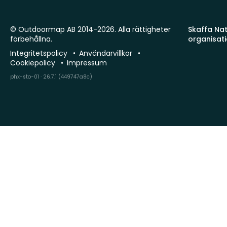
© Outdoormap AB 2014-2026. Alla rättigheter
Skaffa Natu
förbehållna.
organisat
Integritetspolicy
Användarvillkor
Cookiepolicy
Impressum
phx-sto-01 · 26.7.1 (449747a8c)