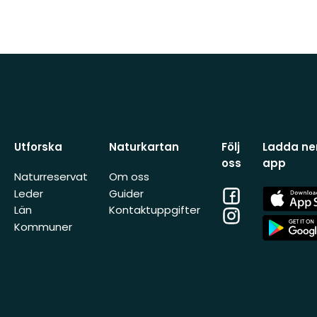
Utforska
Naturkartan
Följ
Ladda ner
oss
app
Naturreservat
Om oss
Facebook
App
Leder
Guider
Store
Län
Kontaktuppgifter
Instagram
App
Kommuner
Store