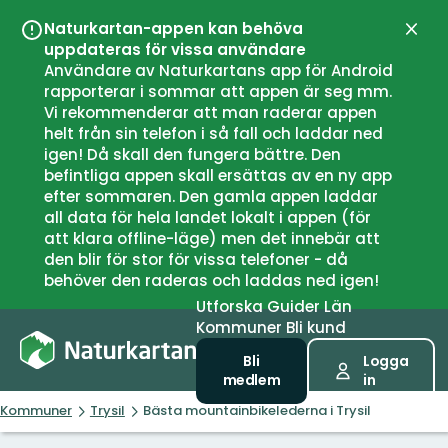
Naturkartan-appen kan behöva
Stän
uppdateras för vissa användare
Användare av Naturkartans app för Android
rapporterar i sommar att appen är seg mm.
Vi rekommenderar att man raderar appen
helt från sin telefon i så fall och laddar ned
igen! Då skall den fungera bättre. Den
befintliga appen skall ersättas av en ny app
efter sommaren. Den gamla appen laddar
all data för hela landet lokalt i appen (för
att klara offline-läge) men det innebär att
den blir för stor för vissa telefoner - då
behöver den raderas och laddas ned igen!
Utforska
Guider
Län
Kommuner
Bli kund
Bli
Logga
medlem
in
Kommuner
Trysil
Bästa mountainbikelederna i Trysil