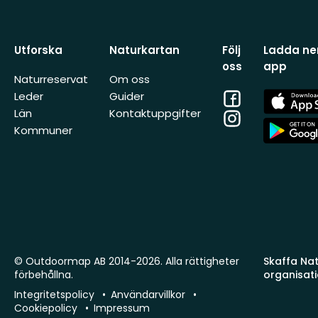
Utforska
Naturkartan
Följ
Ladda ner
oss
app
Naturreservat
Om oss
Facebook
App
Leder
Guider
Store
Län
Kontaktuppgifter
Instagram
App
Kommuner
Store
© Outdoormap AB 2014-2026. Alla rättigheter
Skaffa Natu
förbehållna.
organisat
Integritetspolicy
Användarvillkor
Cookiepolicy
Impressum