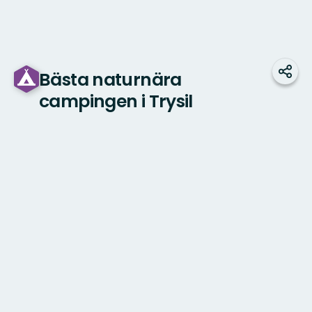
Bästa naturnära
Dela
campingen i Trysil
Karta