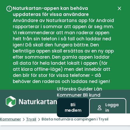
Naturkartan-appen kan behöva
Stän
uppdateras för vissa användare
Användare av Naturkartans app för Android
rapporterar i sommar att appen är seg mm.
Vi rekommenderar att man raderar appen
helt från sin telefon i så fall och laddar ned
igen! Då skall den fungera bättre. Den
befintliga appen skall ersättas av en ny app
efter sommaren. Den gamla appen laddar
all data för hela landet lokalt i appen (för
att klara offline-läge) men det innebär att
den blir för stor för vissa telefoner - då
behöver den raderas och laddas ned igen!
Utforska
Guider
Län
Kommuner
Bli kund
Bli
Logga
medlem
in
Kommuner
Trysil
Bästa naturnära campingen i Trysil