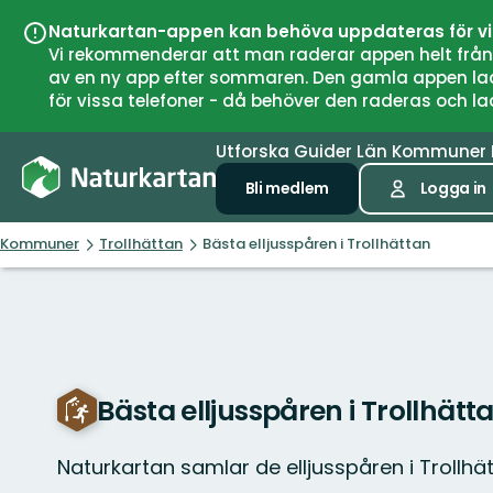
Naturkartan-appen kan behöva uppdateras för v
Vi rekommenderar att man raderar appen helt från si
av en ny app efter sommaren. Den gamla appen laddar
för vissa telefoner - då behöver den raderas och l
Utforska
Guider
Län
Kommuner
Bli medlem
Logga in
Kommuner
Trollhättan
Bästa elljusspåren i Trollhättan
Bästa elljusspåren i Trollhätt
Naturkartan samlar de elljusspåren i Trollh