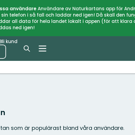
issa användare
Användare av Naturkartans app för Andr
n telefon i så fall och laddar ned igen! Då skall den fun
 all data för hela landet lokalt i appen (för att klara of
addas ned igen!
Bli kund
an
ättan som är populärast bland våra användare.