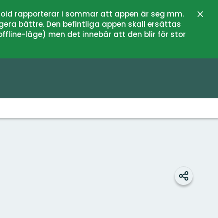
oid rapporterar i sommar att appen är seg mm.
Stän
gera bättre. Den befintliga appen skall ersättas
fline-läge) men det innebär att den blir för stor
Dela