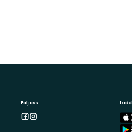
Följ oss
Ladd
Facebook
Instagram
App
Stor
App