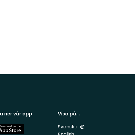
a ner vår app
Visa på…
Svenska
e
English