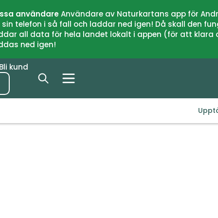
issa användare
Användare av Naturkartans app för Andr
n telefon i så fall och laddar ned igen! Då skall den fun
 all data för hela landet lokalt i appen (för att klara of
addas ned igen!
Bli kund
Uppt