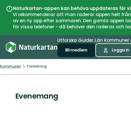
Naturkartan-appen kan behöva uppdateras för v
Vi rekommenderar att man raderar appen helt från si
av en ny app efter sommaren. Den gamla appen laddar
för vissa telefoner - då behöver den raderas och l
Utforska
Guider
Län
Kommuner
Bli medlem
Logga in
Kommuner
Trelleborg
Evenemang