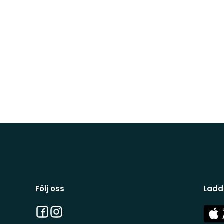
Följ oss
Ladd
Facebook
Instagram
App
Stor