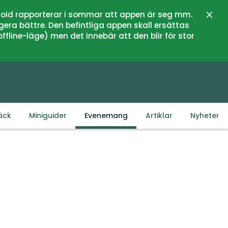
oid rapporterar i sommar att appen är seg mm.
Stän
gera bättre. Den befintliga appen skall ersättas
fline-läge) men det innebär att den blir för stor
äck
Miniguider
Evenemang
Artiklar
Nyheter