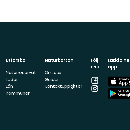
Utforska
Naturkartan
Följ
Ladda ner
oss
app
Naturreservat
Om oss
Facebook
App
Leder
Guider
Store
Län
Kontaktuppgifter
Instagram
App
Kommuner
Store