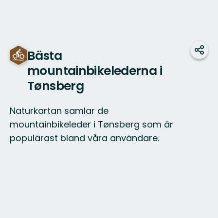
Bästa
Dela
mountainbikelederna i
Tønsberg
Naturkartan samlar de
mountainbikeleder i Tønsberg som är
populärast bland våra användare.
Karta