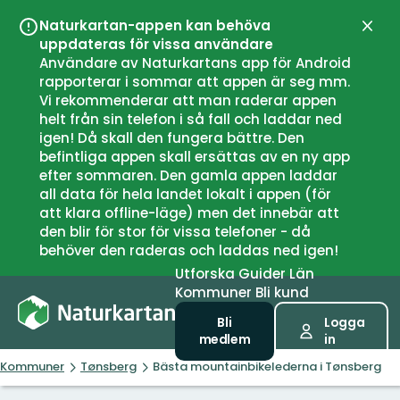
Naturkartan-appen kan behöva
Stän
uppdateras för vissa användare
Användare av Naturkartans app för Android
rapporterar i sommar att appen är seg mm.
Vi rekommenderar att man raderar appen
helt från sin telefon i så fall och laddar ned
igen! Då skall den fungera bättre. Den
befintliga appen skall ersättas av en ny app
efter sommaren. Den gamla appen laddar
all data för hela landet lokalt i appen (för
att klara offline-läge) men det innebär att
den blir för stor för vissa telefoner - då
behöver den raderas och laddas ned igen!
Utforska
Guider
Län
Kommuner
Bli kund
Bli
Logga
medlem
in
Kommuner
Tønsberg
Bästa mountainbikelederna i Tønsberg