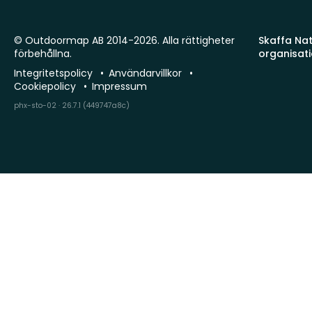
© Outdoormap AB 2014-2026. Alla rättigheter
Skaffa Natu
förbehållna.
organisat
Integritetspolicy
Användarvillkor
Cookiepolicy
Impressum
phx-sto-02 · 26.7.1 (449747a8c)