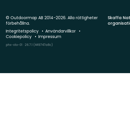
© Outdoormap AB 2014-2026. Alla rättigheter
Skaffa Natu
förbehållna.
organisat
Integritetspolicy
Användarvillkor
Cookiepolicy
Impressum
phx-sto-01 · 26.7.1 (449747a8c)