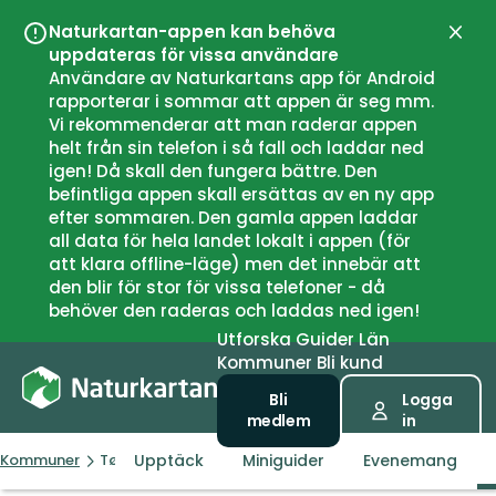
Naturkartan-appen kan behöva
Stän
uppdateras för vissa användare
Användare av Naturkartans app för Android
rapporterar i sommar att appen är seg mm.
Vi rekommenderar att man raderar appen
helt från sin telefon i så fall och laddar ned
igen! Då skall den fungera bättre. Den
befintliga appen skall ersättas av en ny app
efter sommaren. Den gamla appen laddar
all data för hela landet lokalt i appen (för
att klara offline-läge) men det innebär att
den blir för stor för vissa telefoner - då
behöver den raderas och laddas ned igen!
Utforska
Guider
Län
Kommuner
Bli kund
Bli
Logga
medlem
in
Upptäck
Miniguider
Evenemang
Kommuner
Tønsberg