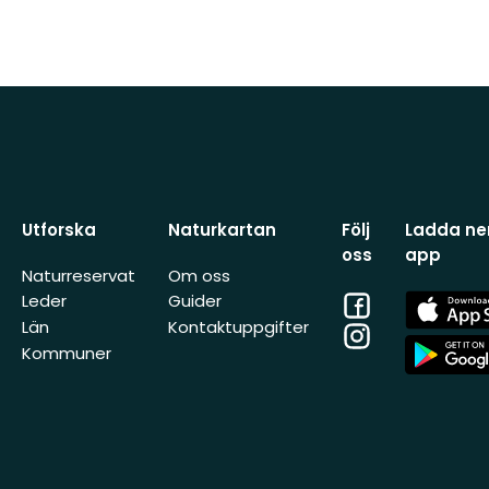
Utforska
Naturkartan
Följ
Ladda ner
oss
app
Naturreservat
Om oss
Facebook
App
Leder
Guider
Store
Län
Kontaktuppgifter
Instagram
App
Kommuner
Store