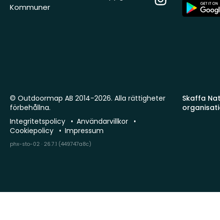
App
Kommuner
Store
© Outdoormap AB 2014-2026. Alla rättigheter
Skaffa Natu
förbehållna.
organisat
Integritetspolicy
Användarvillkor
Cookiepolicy
Impressum
phx-sto-02 · 26.7.1 (449747a8c)