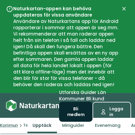
Naturkartan-appen kan behöva
Stän
uppdateras för vissa användare
Användare av Naturkartans app för Android
rapporterar i sommar att appen är seg mm.
Vi rekommenderar att man raderar appen
helt från sin telefon i så fall och laddar ned
igen! Då skall den fungera bättre. Den
befintliga appen skall ersättas av en ny app
efter sommaren. Den gamla appen laddar
all data för hela landet lokalt i appen (för
att klara offline-läge) men det innebär att
den blir för stor för vissa telefoner - då
behöver den raderas och laddas ned igen!
Utforska
Guider
Län
Kommuner
Bli kund
Bli
Logga
medlem
in
Upptäck
Miniguider
Evenemang
A
Kommun
Tingvoll