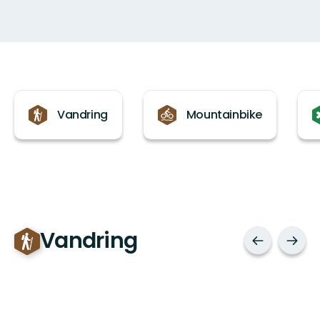
Kategorier
Vandring
Mountainbike
Vandring