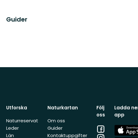
Guider
Utforska
Naturkartan
Följ
Ladda ner
oss
app
Naturreservat
Om oss
Facebook
App
Leder
Guider
Store
Län
Kontaktuppgifter
Instagram