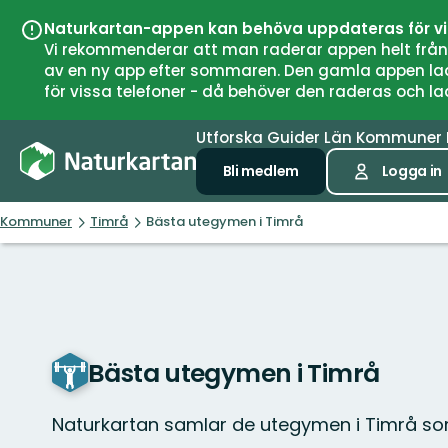
Naturkartan-appen kan behöva uppdateras för v
Vi rekommenderar att man raderar appen helt från si
av en ny app efter sommaren. Den gamla appen laddar
för vissa telefoner - då behöver den raderas och l
Utforska
Guider
Län
Kommuner
Bli medlem
Logga in
Kommuner
Timrå
Bästa utegymen i Timrå
Bästa utegymen i Timrå
Naturkartan samlar de utegymen i Timrå so