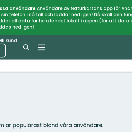
issa användare
Användare av Naturkartans app för Andr
n telefon i så fall och laddar ned igen! Då skall den fun
 all data för hela landet lokalt i appen (för att klara of
addas ned igen!
Bli kund
m är populärast bland våra användare.