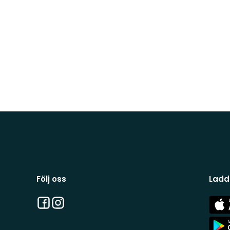
Följ oss
Ladd
Facebook
Instagram
App
Stor
App