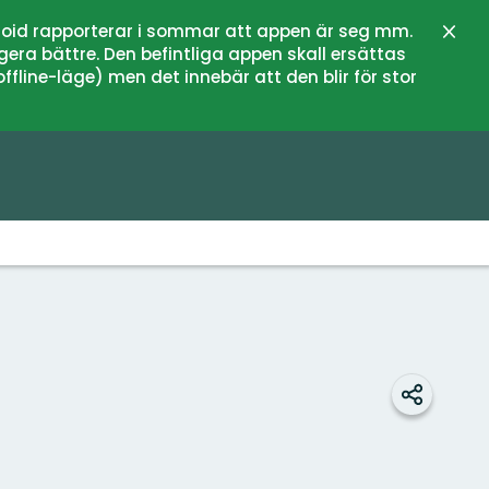
oid rapporterar i sommar att appen är seg mm.
Stän
gera bättre. Den befintliga appen skall ersättas
fline-läge) men det innebär att den blir för stor
Dela