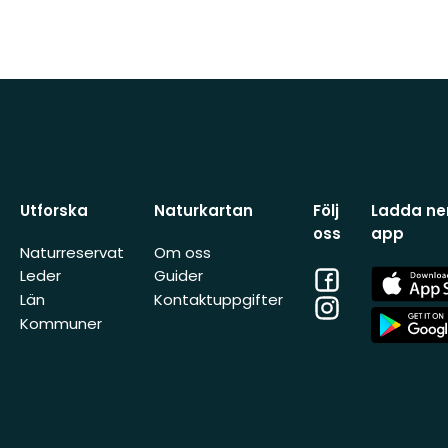
Utforska
Naturkartan
Följ
Ladda ner
oss
app
Naturreservat
Om oss
Facebook
App
Leder
Guider
Store
Län
Kontaktuppgifter
Instagram
App
Kommuner
Store