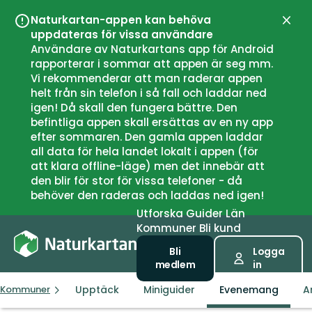
Naturkartan-appen kan behöva
Stän
uppdateras för vissa användare
Användare av Naturkartans app för Android
rapporterar i sommar att appen är seg mm.
Vi rekommenderar att man raderar appen
helt från sin telefon i så fall och laddar ned
igen! Då skall den fungera bättre. Den
befintliga appen skall ersättas av en ny app
efter sommaren. Den gamla appen laddar
all data för hela landet lokalt i appen (för
att klara offline-läge) men det innebär att
den blir för stor för vissa telefoner - då
behöver den raderas och laddas ned igen!
Utforska
Guider
Län
Kommuner
Bli kund
Bli
Logga
medlem
in
Upptäck
Miniguider
Evenemang
Ar
Kommuner
Timrå