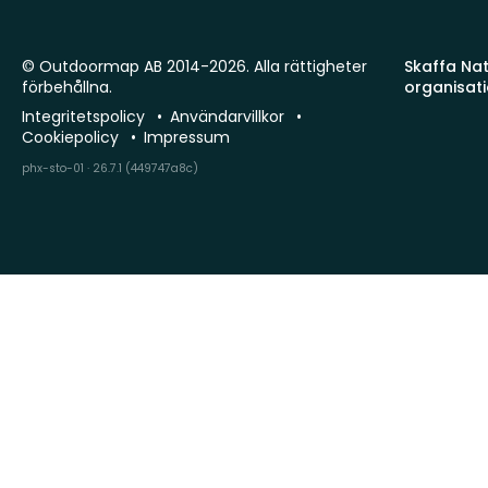
© Outdoormap AB 2014-2026. Alla rättigheter
Skaffa Natu
förbehållna.
organisat
Integritetspolicy
Användarvillkor
Cookiepolicy
Impressum
phx-sto-01 · 26.7.1 (449747a8c)