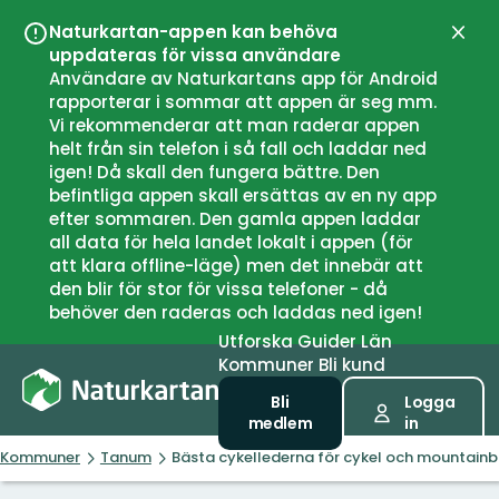
Naturkartan-appen kan behöva
Stän
uppdateras för vissa användare
Användare av Naturkartans app för Android
rapporterar i sommar att appen är seg mm.
Vi rekommenderar att man raderar appen
helt från sin telefon i så fall och laddar ned
igen! Då skall den fungera bättre. Den
befintliga appen skall ersättas av en ny app
efter sommaren. Den gamla appen laddar
all data för hela landet lokalt i appen (för
att klara offline-läge) men det innebär att
den blir för stor för vissa telefoner - då
behöver den raderas och laddas ned igen!
Utforska
Guider
Län
Kommuner
Bli kund
Bli
Logga
medlem
in
Kommuner
Tanum
Bästa cykellederna för cykel och mountainb