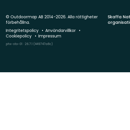
© Outdoormap AB 2014-2026. Alla rättigheter
Skaffa Natu
förbehållna.
organisat
Integritetspolicy
Användarvillkor
Cookiepolicy
Impressum
phx-sto-01 · 26.7.1 (449747a8c)