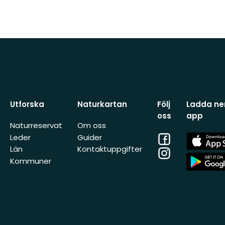
Utforska
Naturkartan
Följ
Ladda ner
oss
app
Naturreservat
Om oss
Facebook
App
Leder
Guider
Store
Län
Kontaktuppgifter
Instagram
App
Kommuner
Store