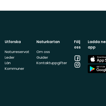
Utforska
Naturkartan
Följ
Ladda ner
oss
app
Naturreservat
Om oss
Facebook
App
Leder
Guider
Store
Län
Kontaktuppgifter
Instagram
App
Kommuner
Store