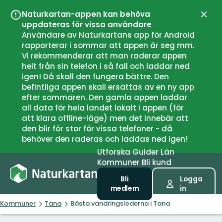
Naturkartan-appen kan behöva
Stän
uppdateras för vissa användare
Användare av Naturkartans app för Android
rapporterar i sommar att appen är seg mm.
Vi rekommenderar att man raderar appen
helt från sin telefon i så fall och laddar ned
igen! Då skall den fungera bättre. Den
befintliga appen skall ersättas av en ny app
efter sommaren. Den gamla appen laddar
all data för hela landet lokalt i appen (för
att klara offline-läge) men det innebär att
den blir för stor för vissa telefoner - då
behöver den raderas och laddas ned igen!
Utforska
Guider
Län
Kommuner
Bli kund
Bli
Logga
medlem
in
Kommuner
Tana
Bästa vandringslederna i Tana