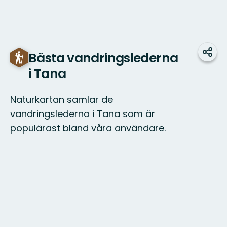
Bästa vandringslederna
Dela
i Tana
Naturkartan samlar de
vandringslederna i Tana som är
populärast bland våra användare.
Karta