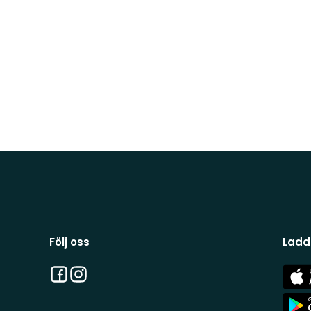
Följ oss
Ladd
Facebook
Instagram
App
Stor
App