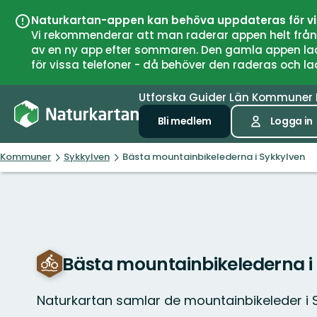
Naturkartan-appen kan behöva uppdateras för v
Vi rekommenderar att man raderar appen helt från si
av en ny app efter sommaren. Den gamla appen laddar
för vissa telefoner - då behöver den raderas och l
Utforska
Guider
Län
Kommuner
Bli medlem
Logga in
Kommuner
Sykkylven
Bästa mountainbikelederna i Sykkylven
Bästa mountainbikelederna i
Naturkartan samlar de mountainbikeleder i 