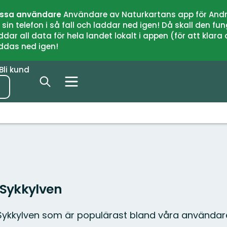
issa användare
Användare av Naturkartans app för Andr
n telefon i så fall och laddar ned igen! Då skall den fun
 all data för hela landet lokalt i appen (för att klara of
addas ned igen!
Bli kund
 Sykkylven
Sykkylven som är populärast bland våra användar