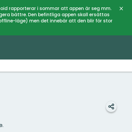
oid rapporterar i sommar att appen är seg mm.
Stän
gera bättre. Den befintliga appen skall ersättas
fline-läge) men det innebär att den blir för stor
Dela
e.