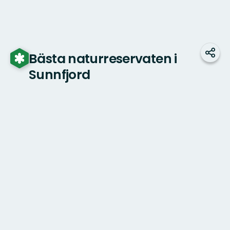
Bästa naturreservaten i
Dela
Sunnfjord
Karta