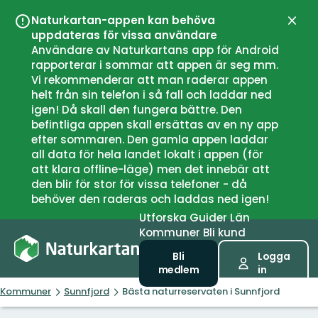
Naturkartan-appen kan behöva
Stän
uppdateras för vissa användare
Användare av Naturkartans app för Android
rapporterar i sommar att appen är seg mm.
Vi rekommenderar att man raderar appen
helt från sin telefon i så fall och laddar ned
igen! Då skall den fungera bättre. Den
befintliga appen skall ersättas av en ny app
efter sommaren. Den gamla appen laddar
all data för hela landet lokalt i appen (för
att klara offline-läge) men det innebär att
den blir för stor för vissa telefoner - då
behöver den raderas och laddas ned igen!
Utforska
Guider
Län
Kommuner
Bli kund
Bli
Logga
medlem
in
Kommuner
Sunnfjord
Bästa naturreservaten i Sunnfjord