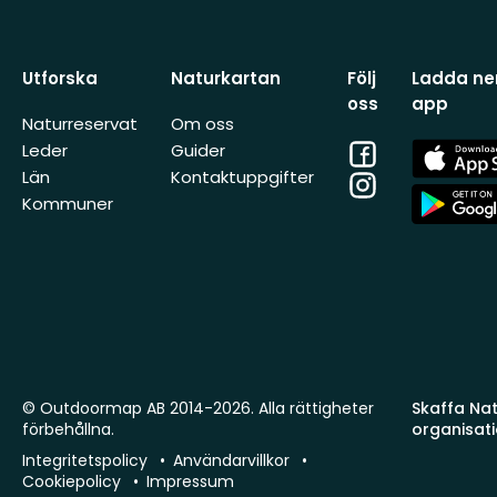
Utforska
Naturkartan
Följ
Ladda ner
oss
app
Naturreservat
Om oss
Facebook
App
Leder
Guider
Store
Län
Kontaktuppgifter
Instagram
App
Kommuner
Store
© Outdoormap AB 2014-2026. Alla rättigheter
Skaffa Natu
förbehållna.
organisat
Integritetspolicy
Användarvillkor
Cookiepolicy
Impressum