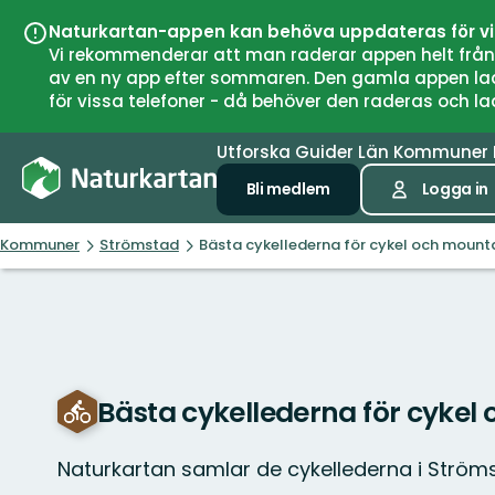
Naturkartan-appen kan behöva uppdateras för v
Vi rekommenderar att man raderar appen helt från si
av en ny app efter sommaren. Den gamla appen laddar
för vissa telefoner - då behöver den raderas och l
Utforska
Guider
Län
Kommuner
Bli medlem
Logga in
Kommuner
Strömstad
Bästa cykellederna för cykel och mounta
Bästa cykellederna för cykel
Naturkartan samlar de cykellederna i Strö