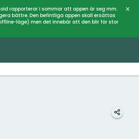
oid rapporterar i sommar att appen är seg mm.
Stän
gera bättre. Den befintliga appen skall ersättas
fline-läge) men det innebär att den blir för stor
Dela