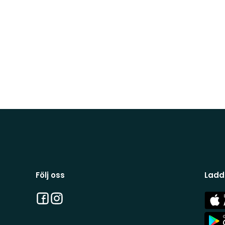
Följ oss
Ladd
Facebook
Instagram
App
Stor
App