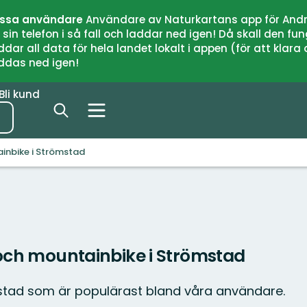
issa användare
Användare av Naturkartans app för Andr
n telefon i så fall och laddar ned igen! Då skall den fun
 all data för hela landet lokalt i appen (för att klara of
addas ned igen!
Bli kund
inbike i Strömstad
 och mountainbike i Strömstad
mstad som är populärast bland våra användare.