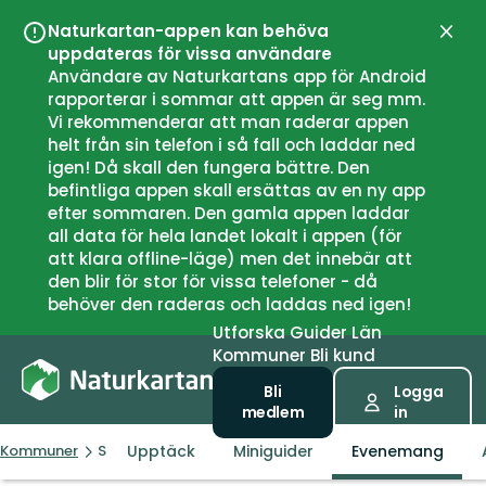
Naturkartan-appen kan behöva
Stän
uppdateras för vissa användare
Användare av Naturkartans app för Android
rapporterar i sommar att appen är seg mm.
Vi rekommenderar att man raderar appen
helt från sin telefon i så fall och laddar ned
igen! Då skall den fungera bättre. Den
befintliga appen skall ersättas av en ny app
efter sommaren. Den gamla appen laddar
all data för hela landet lokalt i appen (för
att klara offline-läge) men det innebär att
den blir för stor för vissa telefoner - då
behöver den raderas och laddas ned igen!
Utforska
Guider
Län
Kommuner
Bli kund
Bli
Logga
medlem
in
Upptäck
Miniguider
Evenemang
Kommuner
Stranda