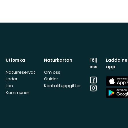
Utforska
Naturkartan
Följ
Ladda ner
oss
app
Naturreservat
Om oss
Facebook
App
Leder
Guider
Store
Län
Kontaktuppgifter
Instagram
App
Kommuner
Store