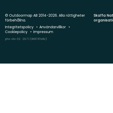
© Outdoormap AB 2014-2026. Alla rättigheter
Skaffa Natu
förbehållna.
organisat
Integritetspolicy
Användarvillkor
Cookiepolicy
Impressum
phx-sto-02 · 26.7.1 (449747a8c)